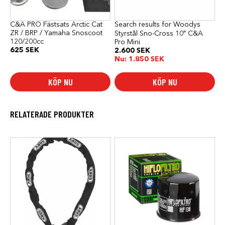
C&A PRO Fästsats Arctic Cat
Search results for Woodys
ZR / BRP / Yamaha Snoscoot
Styrstål Sno-Cross 10″ C&A
120/200cc
Pro Mini
625
SEK
2.600
SEK
Nu:
1.850
SEK
KÖP NU
KÖP NU
RELATERADE PRODUKTER