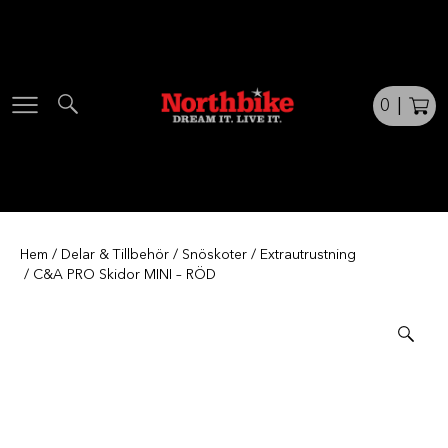
Skip
to
content
0
|
Hem
/
Delar & Tillbehör
/
Snöskoter
/
Extrautrustning
/ C&A PRO Skidor MINI – RÖD