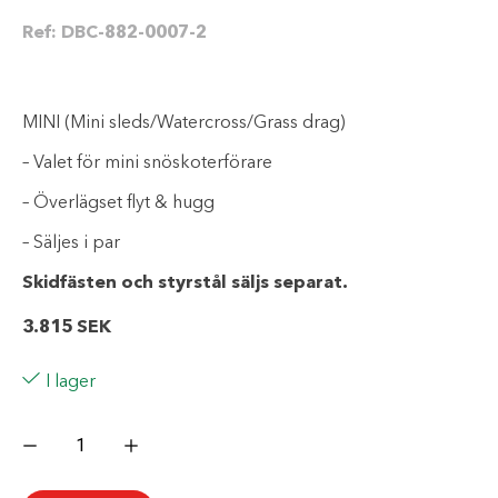
Ref:
DBC-882-0007-2
MINI (Mini sleds/Watercross/Grass drag)
– Valet för mini snöskoterförare
– Överlägset flyt & hugg
– Säljes i par
Skidfästen och styrstål säljs separat.
3.815
SEK
I lager
C&A
PRO
Skidor
MINI
-