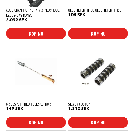
ABUS GRANIT CITYCHAIN X-PLUS 1060,
OLJEFILTER HIFLO OLJEFILTER HF138
KEDJE-LÅS KOMBO
108
SEK
2.099
SEK
KÖP NU
KÖP NU
GRILLSPETT MED TELESKOPRÖR
SILVER CUSTOM
149
SEK
1.310
SEK
KÖP NU
KÖP NU