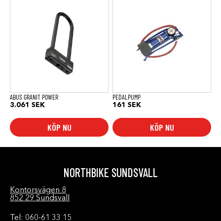
ABUS GRANIT POWER
PEDALPUMP
3.061
SEK
161
SEK
KÖP NU
KÖP NU
NORTHBIKE SUNDSVALL
Kontorsvägen 8
852 29 Sundsvall
Tel: 060-61 33 15