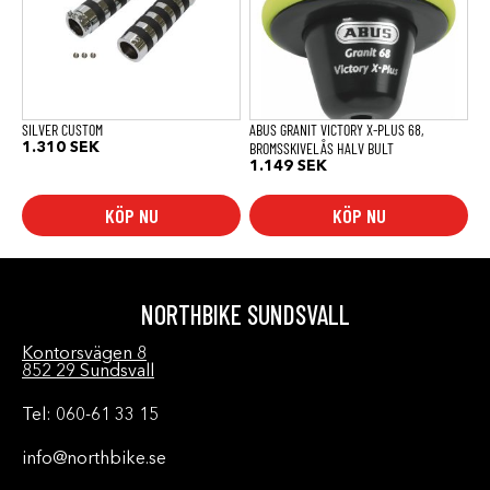
SILVER CUSTOM
ABUS GRANIT VICTORY X-PLUS 68,
BROMSSKIVELÅS HALV BULT
1.310
SEK
1.149
SEK
KÖP NU
KÖP NU
NORTHBIKE SUNDSVALL
Kontorsvägen 8
852 29 Sundsvall
Tel: 060-61 33 15
info@northbike.se