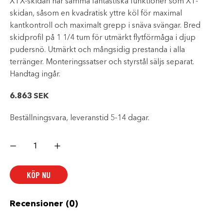
XTX-skidan har samma fantastiska funktioner som XT-
skidan, såsom en kvadratisk yttre köl för maximal
kantkontroll och maximalt grepp i snäva svängar. Bred
skidprofil på 1 1/4 tum för utmärkt flytförmåga i djup
pudersnö. Utmärkt och mångsidig prestanda i alla
terränger. Monteringssatser och styrstål säljs separat.
Handtag ingår.
6.863
SEK
Beställningsvara, leveranstid 5-14 dagar.
C&A
XT
EXTREME
CROSSOVER
GUL
KÖP NU
mängd
Recensioner (0)