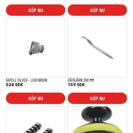
KÖP NU
KÖP NU
KAPELL SILVER – LEKFORDON
DÄCKJÄRN 380 MM
524
SEK
159
SEK
KÖP NU
KÖP NU