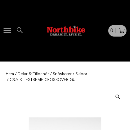
Skip
to
content
0
|
Hem
/
Delar & Tillbehör
/
Snöskoter
/
Skidor
/ C&A XT EXTREME CROSSOVER GUL