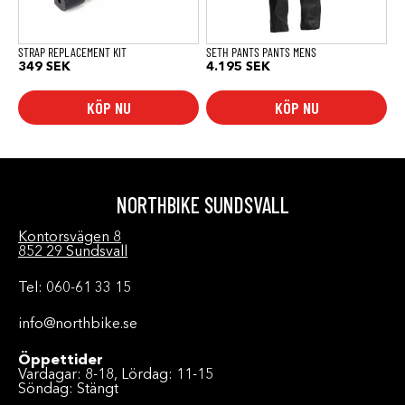
väljas
på
produktsidan
STRAP REPLACEMENT KIT
SETH PANTS PANTS MENS
349
SEK
4.195
SEK
KÖP NU
KÖP NU
NORTHBIKE SUNDSVALL
Kontorsvägen 8
852 29 Sundsvall
Tel: 060-61 33 15
info@northbike.se
Öppettider
Vardagar: 8-18, Lördag: 11-15
Söndag: Stängt