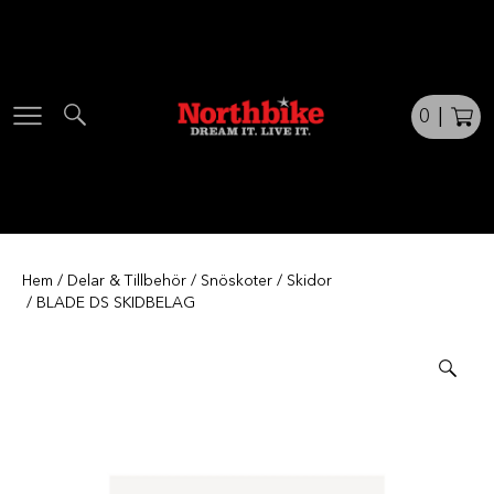
Skip
to
content
0
|
Hem
/
Delar & Tillbehör
/
Snöskoter
/
Skidor
/ BLADE DS SKIDBELAG