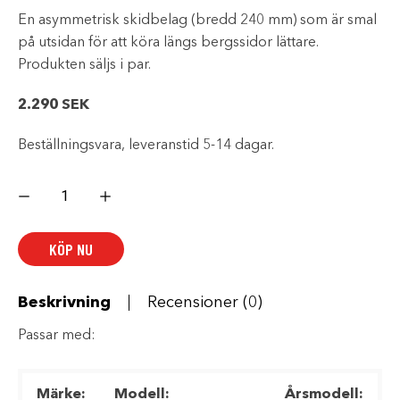
En asymmetrisk skidbelag (bredd 240 mm) som är smal
på utsidan för att köra längs bergssidor lättare.
Produkten säljs i par.
2.290
SEK
Beställningsvara, leveranstid 5-14 dagar.
BLADE
DS
SKIDBELAG
mängd
KÖP NU
Beskrivning
Recensioner (0)
Passar med:
Märke:
Modell:
Årsmodell: