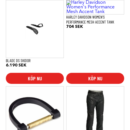
Den
här
produkten
har
HARLEY DAVIDSON WOMEN’S
flera
PERFORMANCE MESH ACCENT TANK
varianter.
704
SEK
De
olika
alternativen
kan
väljas
på
produktsidan
BLADE DS SKIDOR
6.190
SEK
KÖP NU
KÖP NU
Den
här
produkten
har
flera
varianter.
De
olika
alternativen
kan