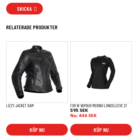
SKICKA
RELATERADE PRODUKTER
Den
här
produkten
har
flera
varianter.
De
olika
alternativen
kan
väljas
på
produktsidan
LIZZY JACKET DAM
FXR W VAPOUR MERINO LONGSLEEVE 21
595
SEK
Nu:
446
SEK
KÖP NU
KÖP NU