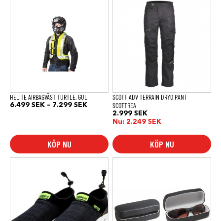
här
här
produkten
produkten
har
har
flera
flera
varianter.
varianter.
De
De
olika
olika
alternativen
alternativen
kan
kan
väljas
väljas
på
på
produktsidan
produktsidan
HELITE AIRBAGVÄST TURTLE, GUL
SCOTT ADV TERRAIN DRYO PANT
Prisintervall:
SCOTTREA
6.499
SEK
–
7.299
SEK
6.499 SEK
2.999
SEK
till
Nu:
2.249
SEK
7.299 SEK
KÖP NU
KÖP NU
Den
här
produkten
har
flera
varianter.
De
olika