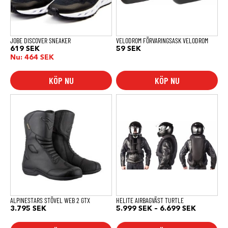
alternativen
kan
väljas
på
produktsidan
JOBE DISCOVER SNEAKER
VELODROM FÖRVARINGSASK VELODROM
619
SEK
59
SEK
Nu:
464
SEK
KÖP NU
KÖP NU
Den
Den
här
här
produkten
produkten
har
har
flera
flera
varianter.
varianter.
De
De
olika
olika
alternativen
alternativen
kan
kan
väljas
väljas
på
på
produktsidan
produktsidan
ALPINESTARS STÖVEL WEB 2 GTX
HELITE AIRBAGVÄST TURTLE
Prisinterv
3.795
SEK
5.999
SEK
–
6.699
SEK
5.999 SE
till