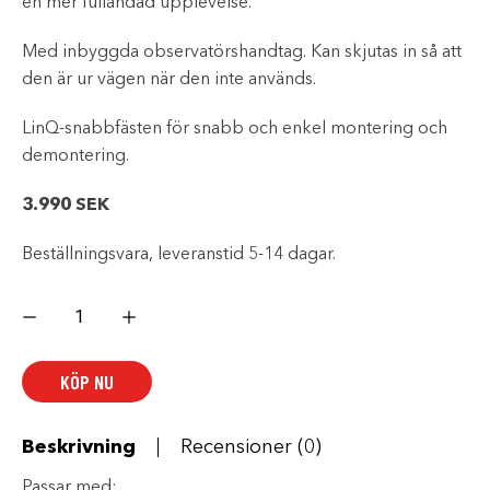
en mer fulländad upplevelse.
Med inbyggda observatörshandtag. Kan skjutas in så att
den är ur vägen när den inte används.
LinQ-snabbfästen för snabb och enkel montering och
demontering.
3.990
SEK
Beställningsvara, leveranstid 5-14 dagar.
Teleskopisk
LinQ-
dragstång
mängd
KÖP NU
Beskrivning
Recensioner (0)
Passar med: