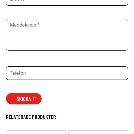
SKICKA
RELATERADE PRODUKTER
Den
Den