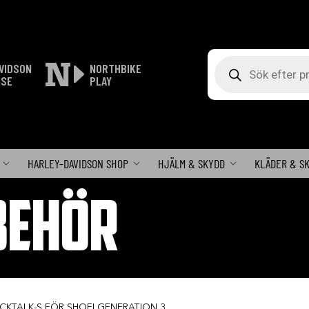
Produktsökning
VIDSON
NORTHBIKE
ISE
PLAY
HARLEY-DAVIDSON SHOP
HJÄLM & SKYDD
KLÄDER & S
BEHÖR
CKTALK-S FÖR SHOEI GENERATION 3