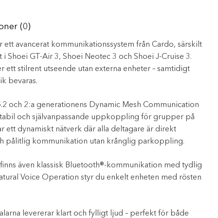
oner (0)
r ett avancerat kommunikationssystem från Cardo, särskilt
t i Shoei GT-Air 3, Shoei Neotec 3 och Shoei J-Cruise 3.
ett stilrent utseende utan externa enheter – samtidigt
k bevaras.
 5.2 och 2:a generationens Dynamic Mesh Communication
 stabil och självanpassande uppkoppling för grupper på
r ett dynamiskt nätverk där alla deltagare är direkt
och pålitlig kommunikation utan krånglig parkoppling.
tet finns även klassisk Bluetooth®-kommunikation med tydlig
Natural Voice Operation styr du enkelt enheten med rösten
arna levererar klart och fylligt ljud – perfekt för både