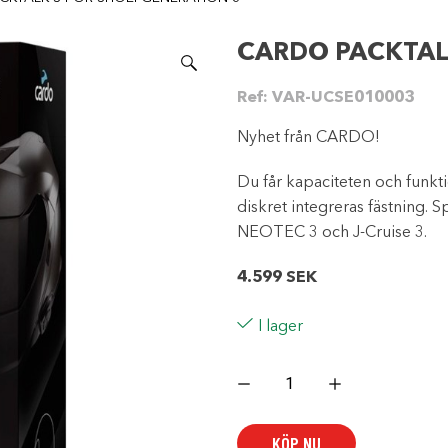
CARDO PACKTAL
Ref:
VAR-UCSE010003
Nyhet från CARDO!
Du får kapaciteten och funkt
diskret integreras fästning. 
NEOTEC 3 och J-Cruise 3.
4.599
SEK
I lager
CARDO
PACKTALK-
S
FÖR
SHOEI
KÖP NU
GENERATION