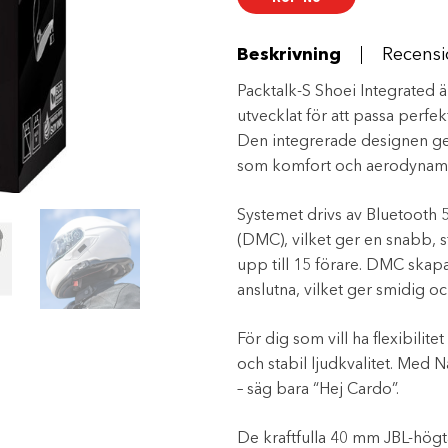
3
mängd
Beskrivning
Recensi
Packtalk-S Shoei Integrated ä
utvecklat för att passa perfek
Den integrerade designen ger 
som komfort och aerodynami
Systemet drivs av Bluetooth
(DMC), vilket ger en snabb,
upp till 15 förare. DMC skapa
anslutna, vilket ger smidig 
För dig som vill ha flexibili
och stabil ljudkvalitet. Med 
– säg bara “Hej Cardo”.
De kraftfulla 40 mm JBL-högtal