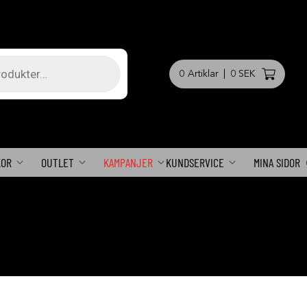
0
Artiklar
|
0 SEK
KOR
OUTLET
KAMPANJER
KUNDSERVICE
MINA SIDOR