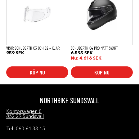
har
har
flera
flera
varianter.
varianter.
De
De
olika
olika
alternativen
alternativen
kan
kan
väljas
väljas
på
på
produktsidan
produktsidan
VISIR SCHUBERTH C3 OCH S2 – KLAR
SCHUBERTH C4 PRO MATT SVART
959
SEK
6.595
SEK
Nu:
4.616
SEK
KÖP NU
KÖP NU
NORTHBIKE SUNDSVALL
Kontorsvägen 8
852 29 Sundsvall
Tel: 060-61 33 15