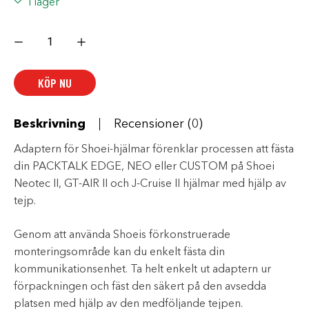
I lager
CARDO
PACKTALK
SHOEI
ADAPTER
mängd
KÖP NU
Beskrivning
Recensioner (0)
Adaptern för Shoei-hjälmar förenklar processen att fästa
din PACKTALK EDGE, NEO eller CUSTOM på Shoei
Neotec II, GT-AIR II och J-Cruise II hjälmar med hjälp av
tejp.
Genom att använda Shoeis förkonstruerade
monteringsområde kan du enkelt fästa din
kommunikationsenhet. Ta helt enkelt ut adaptern ur
förpackningen och fäst den säkert på den avsedda
platsen med hjälp av den medföljande tejpen.