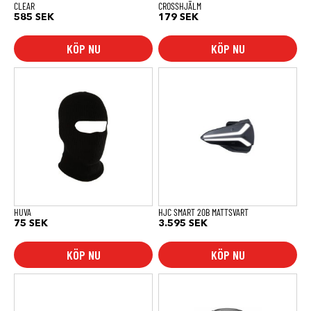
CLEAR
CROSSHJÄLM
585
SEK
179
SEK
KÖP NU
KÖP NU
HUVA
HJC SMART 20B MATTSVART
75
SEK
3.595
SEK
KÖP NU
KÖP NU
Den
Den
här
här
produkten
produkten