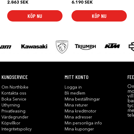
2.863
SEK
6.190
SEK
KÖP NU
KÖP NU
KUNDSERVICE
MITT KONTO
FE
Om
Om Northbike
Logga in
mot
Kontakta oss
Bli medlem
vil
Boka Service
Mina beställningar
bar
Uthyrning
Mina returer
tyc
me
Privatleasing
Mina kreditnotor
tel
Värdegrunder
Mina adresser
Köpvillkor
Min personliga info
Integritetspolicy
Mina kuponger