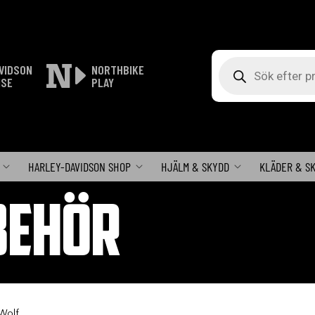
Produktsökning
VIDSON
NORTHBIKE
ISE
PLAY
HARLEY-DAVIDSON SHOP
HJÄLM & SKYDD
KLÄDER & S
BEHÖR
 Wolf