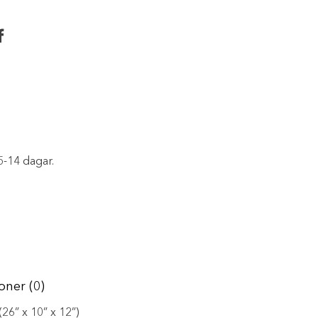
f
5-14 dagar.
oner (0)
26” x 10” x 12”)