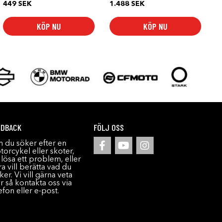
449
SEK
1.488
SEK
KÖP NU
KÖP NU
EDBACK
FÖLJ OSS
 du söker efter en
orcykel eller skoter,
l lösa ett problem, eller
a vill berätta vad du
ker. Vi vill gärna veta
r så kontakta oss via
efon eller e-post.