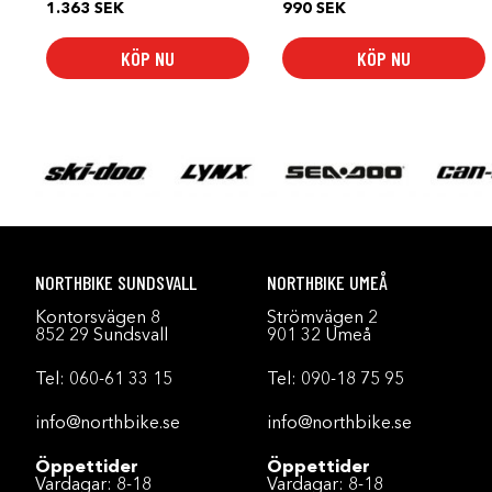
1.363
SEK
990
SEK
KÖP NU
KÖP NU
NORTHBIKE SUNDSVALL
NORTHBIKE UMEÅ
Kontorsvägen 8
Strömvägen 2
852 29 Sundsvall
901 32 Umeå
Tel:
060-61 33 15
Tel:
090-18 75 95
info@northbike.se
info@northbike.se
Öppettider
Öppettider
Vardagar: 8-18
Vardagar: 8-18