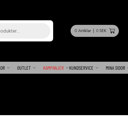
0
Artiklar
|
0 SEK
KOR
OUTLET
KAMPANJER
KUNDSERVICE
MINA SIDOR