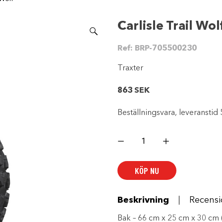
Carlisle Trail Wol
Ref:
BRP-705500230
Traxter
863
SEK
Beställningsvara, leveranstid 
Carlisle
Trail
Wolf
mängd
KÖP NU
Beskrivning
Recensi
Bak – 66 cm x 25 cm x 30 cm (