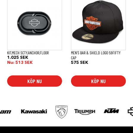
här
produkten
har
flera
varianter.
De
olika
alternativen
kan
väljas
på
KIT,MECH SCTY,ANCHOR,FLOOR
MEN’S BAR & SHIELD LOGO 59FIFTY
produktsidan
CAP
1.025
SEK
Nu:
513
SEK
575
SEK
KÖP NU
KÖP NU