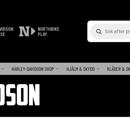
Produktsökning
VIDSON
NORTHBIKE
ISE
PLAY
HARLEY-DAVIDSON SHOP
HJÄLM & SKYDD
KLÄDER & S
DSON