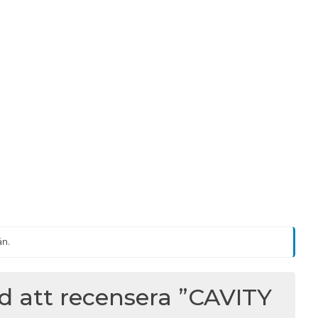
än.
ed att recensera ”CAVITY