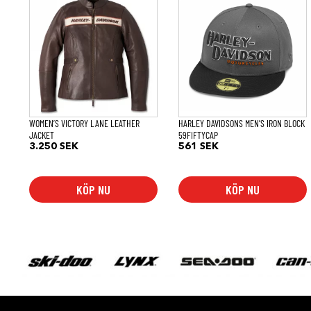
här
produkten
har
flera
varianter.
De
olika
alternativen
kan
väljas
på
WOMEN’S VICTORY LANE LEATHER
HARLEY DAVIDSONS MEN’S IRON BLOCK
produktsidan
JACKET
59FIFTYCAP
3.250
SEK
561
SEK
KÖP NU
KÖP NU