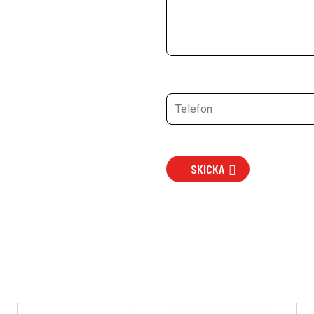
SKICKA
Den