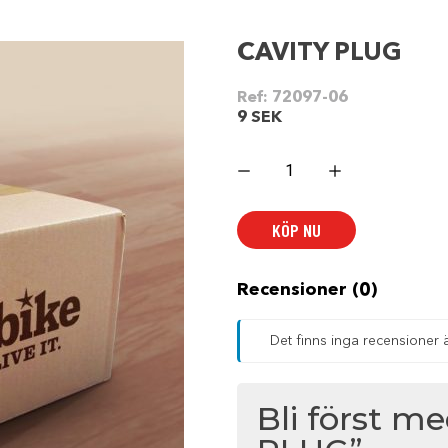
CAVITY PLUG
Ref:
72097-06
9
SEK
CAVITY
PLUG
mängd
KÖP NU
Recensioner (0)
Det finns inga recensioner 
Bli först m