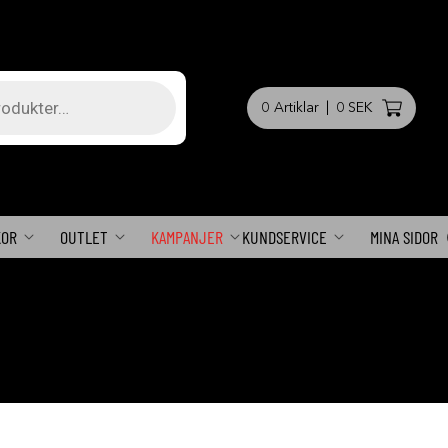
0
Artiklar
|
0 SEK
KOR
OUTLET
KAMPANJER
KUNDSERVICE
MINA SIDOR