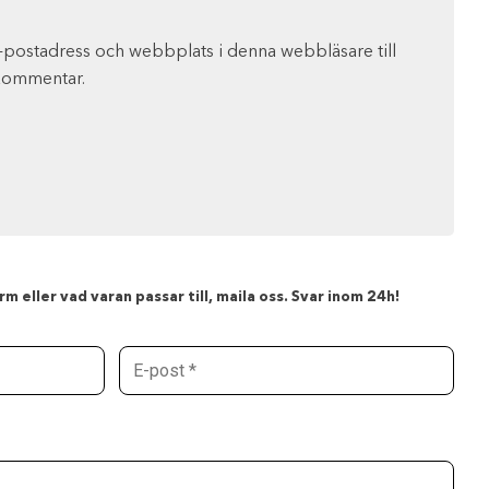
-postadress och webbplats i denna webbläsare till
 kommentar.
m eller vad varan passar till, maila oss. Svar inom 24h!