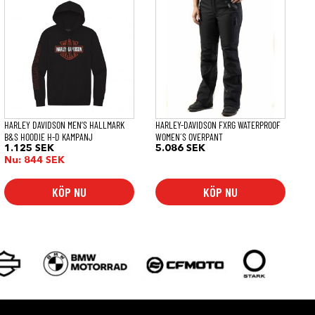
här
här
produkten
produkten
har
har
flera
flera
varianter.
varianter.
De
De
olika
olika
alternativen
alternativen
kan
kan
väljas
väljas
på
på
HARLEY DAVIDSON MEN’S HALLMARK
HARLEY-DAVIDSON FXRG WATERPROOF
produktsidan
produktsidan
B&S HOODIE H-D KAMPANJ
WOMEN´S OVERPANT
1.125
SEK
5.086
SEK
Nu:
844
SEK
KÖP NU
KÖP NU