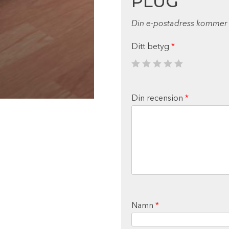
PLUG”
Din e-postadress kommer i
Ditt betyg
*
Din recension
*
Namn
*