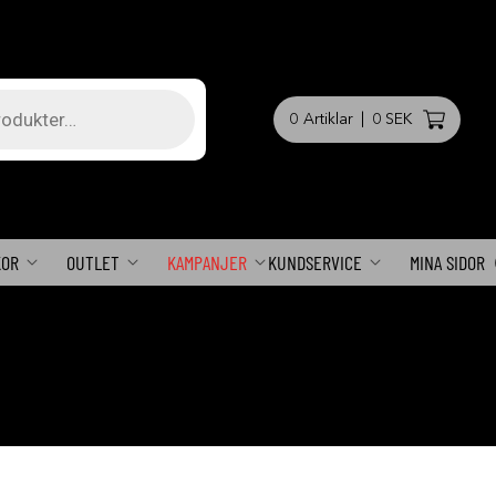
0
Artiklar
|
0 SEK
KOR
OUTLET
KAMPANJER
KUNDSERVICE
MINA SIDOR