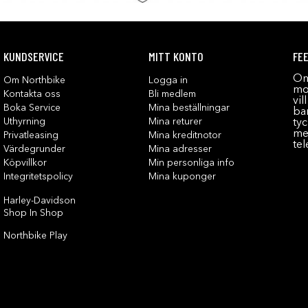
KUNDSERVICE
MITT KONTO
FE
Om
Om Northbike
Logga in
mot
Kontakta oss
Bli medlem
vil
Boka Service
Mina beställningar
bar
Uthyrning
Mina returer
tyc
me
Privatleasing
Mina kreditnotor
tel
Värdegrunder
Mina adresser
Köpvillkor
Min personliga info
Integritetspolicy
Mina kuponger
Harley-Davidson
Shop In Shop
Northbike Play