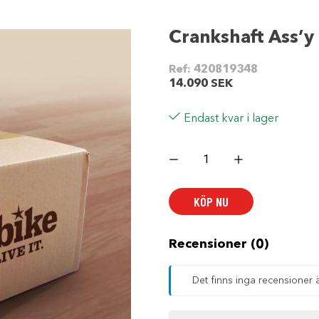
Crankshaft Ass’y 
Ref:
420819348
14.090
SEK
Endast kvar i lager
Crankshaft
Ass'y
|
Includes
1
KÖP NU
to
2
mängd
Recensioner (0)
Det finns inga recensioner 