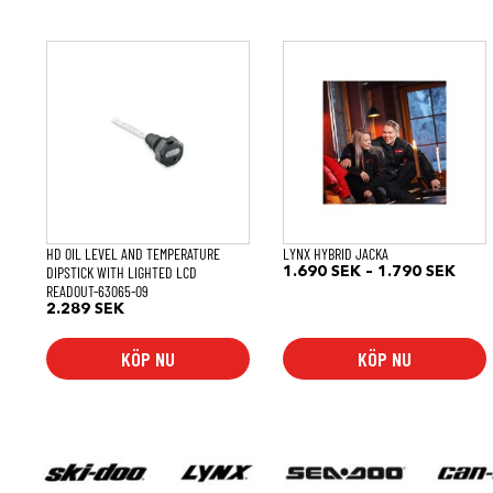
Den
här
produkten
har
flera
varianter.
De
olika
alternativen
kan
väljas
på
HD OIL LEVEL AND TEMPERATURE
LYNX HYBRID JACKA
produktsidan
DIPSTICK WITH LIGHTED LCD
Prisi
1.690
SEK
–
1.790
SEK
READOUT-63065-09
1.69
till
2.289
SEK
1.79
KÖP NU
KÖP NU