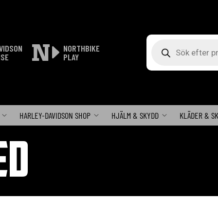
Produktsökning
VIDSON
NORTHBIKE
ISE
PLAY
HARLEY-DAVIDSON SHOP
HJÄLM & SKYDD
KLÄDER & S
ED