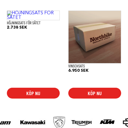
HÖJNINGSATS FÖR SÄTET
2.738
SEK
VINSCHSATS
ntervall:
6.950
SEK
0 SEK
0 SEK
KÖP NU
KÖP NU