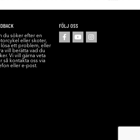
EDBACK
FÖLJ OSS
 du söker efter en
orcykel eller skoter,
l lösa ett problem, eller
a vill berätta vad du
ker. Vi vill gärna veta
r så kontakta oss via
efon eller e-post.