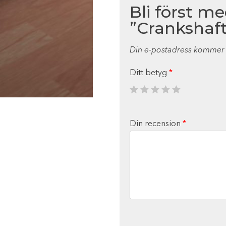
Bli först m
”Crankshaft 
Din e-postadress kommer i
Ditt betyg
*
Din recension
*