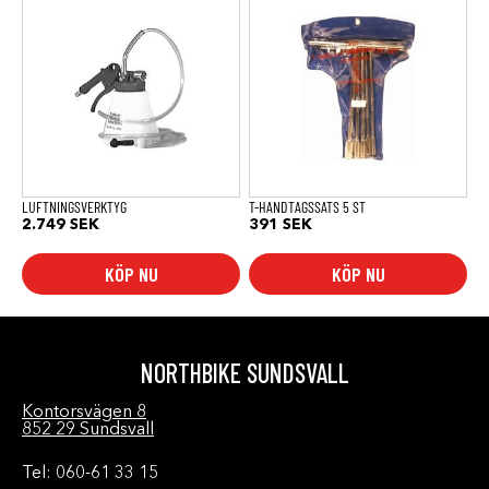
LUFTNINGSVERKTYG
T-HANDTAGSSATS 5 ST
2.749
SEK
391
SEK
KÖP NU
KÖP NU
NORTHBIKE SUNDSVALL
Kontorsvägen 8
852 29 Sundsvall
Tel: 060-61 33 15