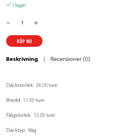
I lager
CST
Däck
Stryder
CS06
26
KÖP NU
x
11.00
-12"
mängd
Beskrivning
Recensioner (0)
Däckstorlek:
26.00 tum
Bredd:
11.00 tum
Fälgstorlek:
12.00 tum
Däcktyp:
Väg