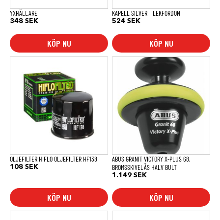
YXHÅLLARE
KAPELL SILVER – LEKFORDON
348
SEK
524
SEK
KÖP NU
KÖP NU
OLJEFILTER HIFLO OLJEFILTER HF138
ABUS GRANIT VICTORY X-PLUS 68,
BROMSSKIVELÅS HALV BULT
108
SEK
1.149
SEK
KÖP NU
KÖP NU