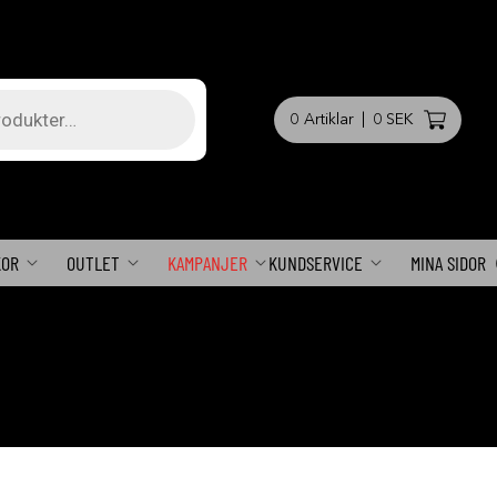
0
Artiklar
|
0 SEK
KOR
OUTLET
KAMPANJER
KUNDSERVICE
MINA SIDOR