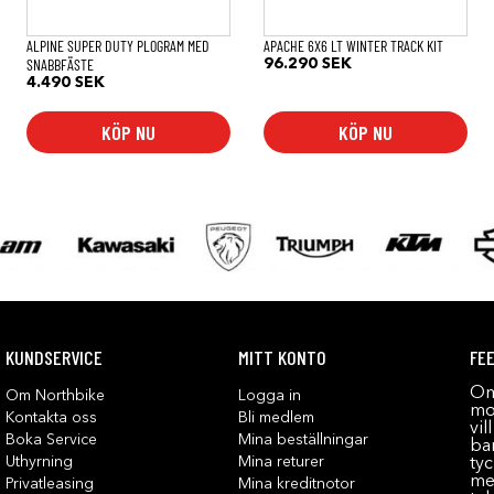
ALPINE SUPER DUTY PLOGRAM MED
APACHE 6X6 LT WINTER TRACK KIT
SNABBFÄSTE
96.290
SEK
4.490
SEK
KÖP NU
KÖP NU
KUNDSERVICE
MITT KONTO
FE
Om
Om Northbike
Logga in
mot
Kontakta oss
Bli medlem
vil
Boka Service
Mina beställningar
bar
Uthyrning
Mina returer
tyc
me
Privatleasing
Mina kreditnotor