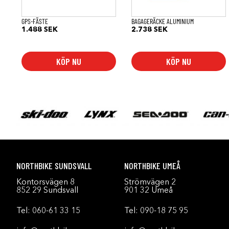
GPS-FÄSTE
BAGAGERÄCKE ALUMINIUM
1.488
SEK
2.738
SEK
KÖP NU
KÖP NU
NORTHBIKE SUNDSVALL
NORTHBIKE UMEÅ
Kontorsvägen 8
Strömvägen 2
852 29 Sundsvall
901 32 Umeå
Tel:
060-61 33 15
Tel:
090-18 75 95