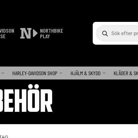
Produktsökning
VIDSON
NORTHBIKE
ISE
PLAY
HARLEY-DAVIDSON SHOP
HJÄLM & SKYDD
KLÄDER & S
BEHÖR
NTAG