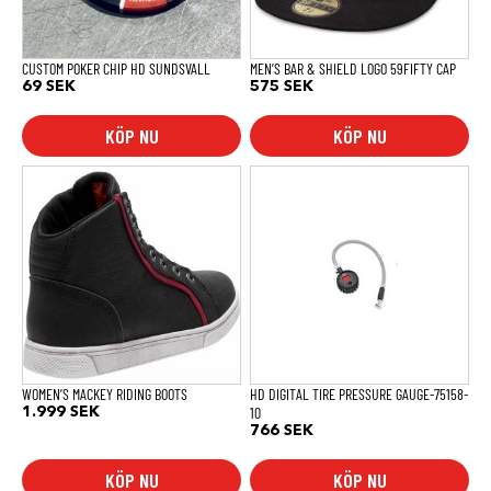
kan
väljas
på
produktsidan
CUSTOM POKER CHIP HD SUNDSVALL
MEN’S BAR & SHIELD LOGO 59FIFTY CAP
69
SEK
575
SEK
KÖP NU
KÖP NU
Den
här
produkten
har
flera
varianter.
De
olika
alternativen
kan
väljas
på
produktsidan
WOMEN’S MACKEY RIDING BOOTS
HD DIGITAL TIRE PRESSURE GAUGE-75158-
10
1.999
SEK
766
SEK
KÖP NU
KÖP NU