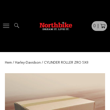
Skip
to
content
0
|
Hem
/
Harley-Davidson
/ CYLINDER ROLLER ZRO 5X8