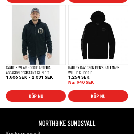
Den
Den
här
här
produkten
produkten
har
har
flera
flera
varianter.
varianter.
De
De
olika
olika
alternativen
alternativen
kan
kan
väljas
väljas
på
på
produktsidan
produktsidan
SVART KEVLAR HOODIE ARTERIAL
HARLEY DAVIDSON MEN’S HALLMARK
ABRASION RESISTANT SLIM FIT
WILLIE G HOODIE
Prisintervall:
1.806
SEK
–
2.031
SEK
1.254
SEK
1.806 SEK
Nu:
940
SEK
till
2.031 SEK
KÖP NU
KÖP NU
NORTHBIKE SUNDSVALL