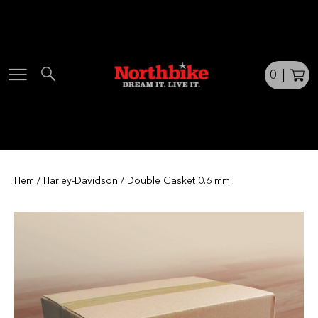
Skip
to
content
0
|
Hem
/
Harley-Davidson
/ Double Gasket 0.6 mm