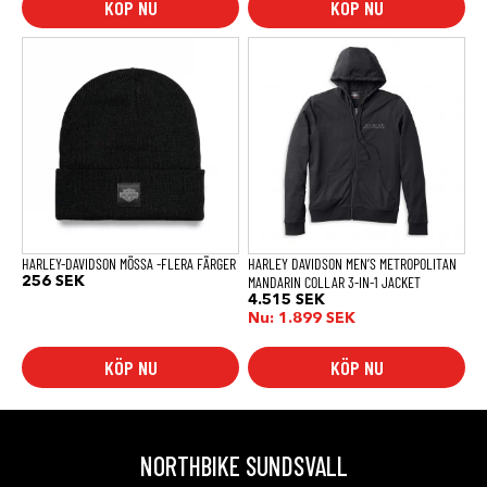
KÖP NU
KÖP NU
Den
Den
här
här
produkten
produkten
har
har
flera
flera
varianter.
varianter.
De
De
olika
olika
alternativen
alternativen
kan
kan
väljas
väljas
på
på
produktsidan
produktsidan
HARLEY-DAVIDSON MÖSSA -FLERA FÄRGER
HARLEY DAVIDSON MEN’S METROPOLITAN
MANDARIN COLLAR 3-IN-1 JACKET
256
SEK
4.515
SEK
Nu:
1.899
SEK
KÖP NU
KÖP NU
NORTHBIKE SUNDSVALL