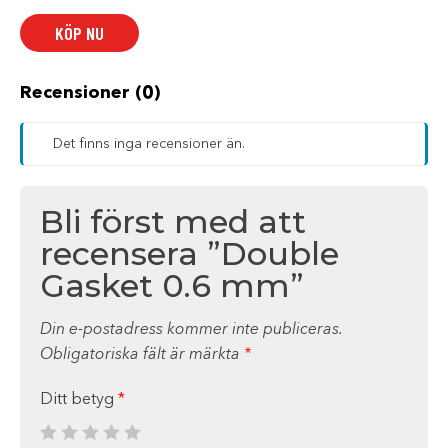
mm
mängd
KÖP NU
Recensioner (0)
Det finns inga recensioner än.
Bli först med att
recensera ”Double
Gasket 0.6 mm”
Din e-postadress kommer inte publiceras.
Obligatoriska fält är märkta
*
Ditt betyg
*