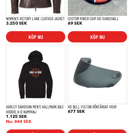
kan
väljas
på
produktsidan
WOMEN’S VICTORY LANE LEATHER JACKET
CUSTOM POKER CHIP HD SUNDSVALL
3.250
SEK
69
SEK
KÖP NU
KÖP NU
Den
här
produkten
har
flera
varianter.
De
olika
alternativen
kan
väljas
på
produktsidan
HARLEY DAVIDSON MEN’S HALLMARK B&S
HD BELL FULTON RÖKFÄRGAT VISIR
HOODIE H-D KAMPANJ
677
SEK
1.125
SEK
Nu:
844
SEK