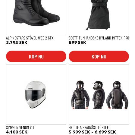
varianter.
varianter.
De
De
olika
olika
alternativen
alternativen
kan
kan
väljas
väljas
på
på
produktsidan
produktsidan
ALPINESTARS STÖVEL WEB 2 GTX
SCOTT TUMHANDSKE HYLAND MITTEN PRO
3.795
SEK
899
SEK
KÖP NU
KÖP NU
Den
Den
här
här
produkten
produkten
har
har
flera
flera
varianter.
varianter.
De
De
olika
olika
alternativen
alternativen
kan
kan
väljas
väljas
på
på
produktsidan
produktsidan
SIMPSON VENOM VIT
HELITE AIRBAGVÄST TURTLE
Prisinterv
4.100
SEK
5.999
SEK
–
6.699
SEK