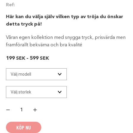
Ref:
Här kan du välja själv vilken typ av tröja du önskar
detta tryck på!
Våran egen kollektion med snygga tryck, prisvärda men
framförallt bekväma och bra kvalité
Prisintervall:
199
SEK
–
599
SEK
199 SEK
till
599 SEK
Drop
a
Gear
Casual
mängd
KÖP NU