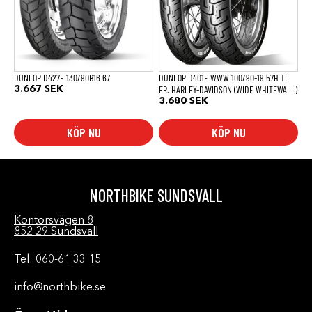
DUNLOP D427F 130/90B16 67
DUNLOP D401F WWW 100/90-19 57H TL
FR. HARLEY-DAVIDSON (WIDE WHITEWALL)
3.667
SEK
3.680
SEK
KÖP NU
KÖP NU
NORTHBIKE SUNDSVALL
Kontorsvägen 8
852 29 Sundsvall
Tel: 060-61 33 15
info@northbike.se