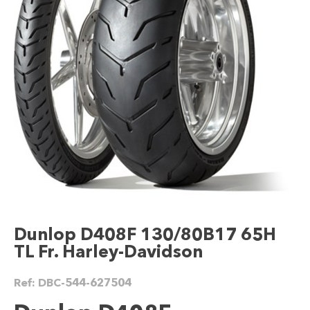
Dunlop D408F 130/80B17 65H
TL Fr. Harley-Davidson
Ref:
DBC-544-627504