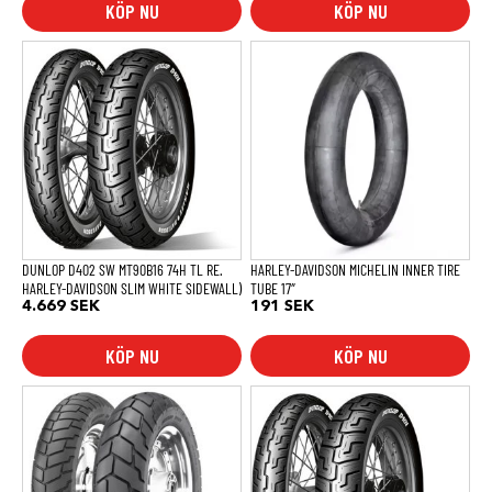
KÖP NU
KÖP NU
DUNLOP D402 SW MT90B16 74H TL RE.
HARLEY-DAVIDSON MICHELIN INNER TIRE
HARLEY-DAVIDSON SLIM WHITE SIDEWALL)
TUBE 17″
4.669
SEK
191
SEK
KÖP NU
KÖP NU