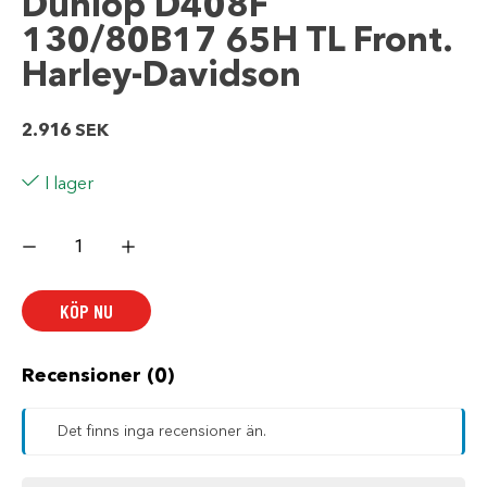
Dunlop D408F
130/80B17 65H TL Front.
Harley-Davidson
2.916
SEK
I lager
Dunlop
D408F
130/80B17
65H
TL
KÖP NU
Fr.
Harley-
Davidson
mängd
Recensioner (0)
Det finns inga recensioner än.