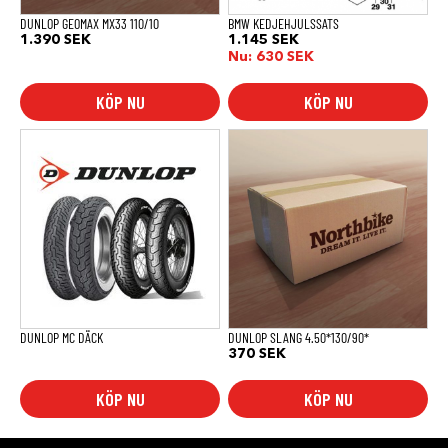
DUNLOP GEOMAX MX33 110/10
BMW KEDJEHJULSSATS
1.390
SEK
1.145
SEK
Nu:
630
SEK
KÖP NU
KÖP NU
DUNLOP MC DÄCK
DUNLOP SLANG 4.50*130/90*
370
SEK
KÖP NU
KÖP NU