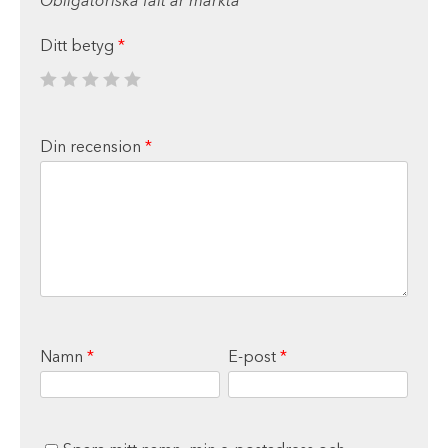
Obligatoriska fält är märkta
*
Ditt betyg
*
Din recension
*
Namn
*
E-post
*