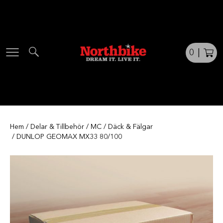
Skip
to
content
0
|
Hem
/
Delar & Tillbehör
/
MC
/
Däck & Fälgar
/ DUNLOP GEOMAX MX33 80/100