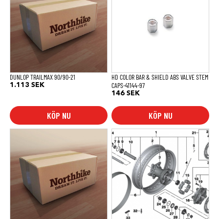
DUNLOP TRAILMAX 90/90-21
HD COLOR BAR & SHIELD ABS VALVE STEM
CAPS-41144-97
1.113
SEK
146
SEK
KÖP NU
KÖP NU