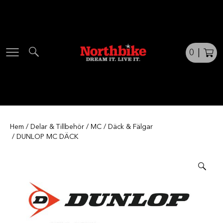
Skip
to
content
0
|
Hem
/
Delar & Tillbehör
/
MC
/
Däck & Fälgar
/ DUNLOP MC DÄCK