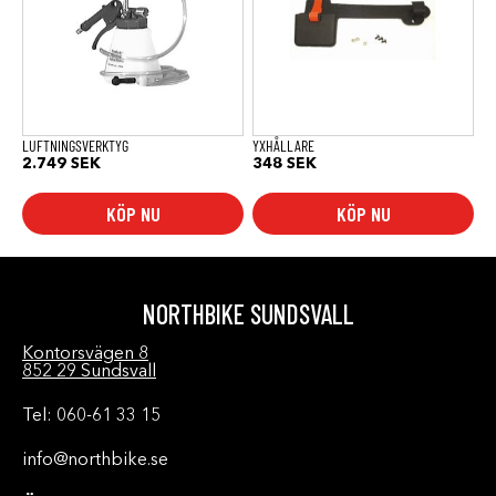
LUFTNINGSVERKTYG
YXHÅLLARE
2.749
SEK
348
SEK
KÖP NU
KÖP NU
NORTHBIKE SUNDSVALL
Kontorsvägen 8
852 29 Sundsvall
Tel: 060-61 33 15
info@northbike.se