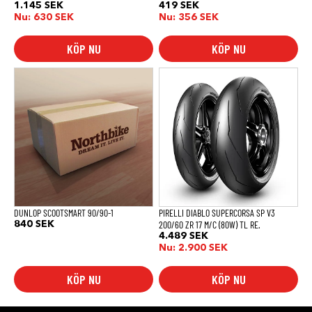
1.145
SEK
419
SEK
Nu:
630
SEK
Nu:
356
SEK
KÖP NU
KÖP NU
DUNLOP SCOOTSMART 90/90-1
PIRELLI DIABLO SUPERCORSA SP V3
200/60 ZR 17 M/C (80W) TL RE.
840
SEK
4.489
SEK
Nu:
2.900
SEK
KÖP NU
KÖP NU