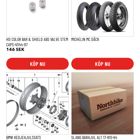
HD COLOR BAR & SHIELD ABS VALVE STEM
MICHELIN MC DÄCK
CAPS-41144-97
146
SEK
KÖP NU
KÖP NU
BMW KEDJEHJULSSATS
SLANG BAKHJUL ALT 17-810-64