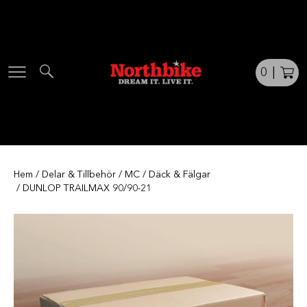
Skip
to
content
0
|
Hem
/
Delar & Tillbehör
/
MC
/
Däck & Fälgar
/ DUNLOP TRAILMAX 90/90-21