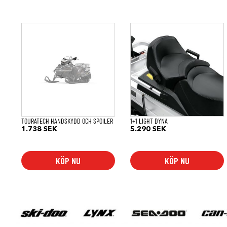
TOURATECH HANDSKYDD OCH SPOILER
1+1 LIGHT DYNA
1.738
SEK
5.290
SEK
KÖP NU
KÖP NU