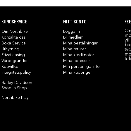
KUNDSERVICE
MITT KONTO
FE
Om
Om Northbike
Logga in
mot
Kontakta oss
Bli medlem
vil
Boka Service
Mina beställningar
bar
Uthyrning
Mina returer
tyc
me
Privatleasing
Mina kreditnotor
tel
Värdegrunder
Mina adresser
Köpvillkor
Min personliga info
Integritetspolicy
Mina kuponger
Harley-Davidson
Shop In Shop
Northbike Play