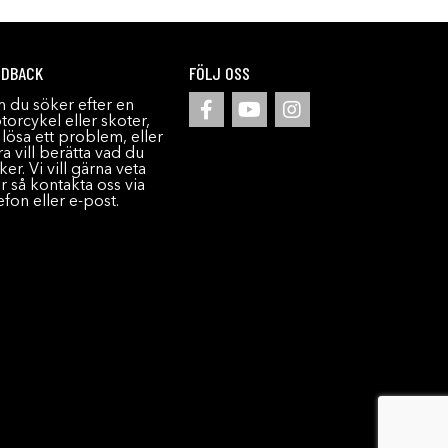
EDBACK
FÖLJ OSS
 du söker efter en
orcykel eller skoter,
l lösa ett problem, eller
a vill berätta vad du
ker. Vi vill gärna veta
r så kontakta oss via
efon eller e-post.