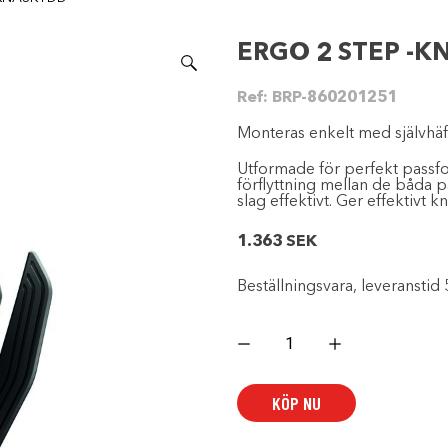
ERGO 2 STEP -
Ref:
BRP-860201251
Monteras enkelt med självhäf
Utformade för perfekt pass
förflyttning mellan de båda 
slag effektivt. Ger effektivt
1.363
SEK
Beställningsvara, leveranstid 
ERGO
2
STEP
-
KNÄSKYDD
KÖP NU
mängd