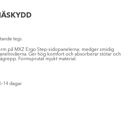
KNÄSKYDD
tande tejp.
form på MXZ Ergo Step-sidopanelerna; medger smidig
panelnivåerna. Ger hög komfort och absorberar stötar och
 knägrepp. Formsprutat mjukt material.
5-14 dagar.