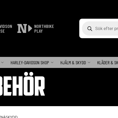
Produktsökning
VIDSON
NORTHBIKE
ISE
PLAY
HARLEY-DAVIDSON SHOP
HJÄLM & SKYDD
KLÄDER & S
BEHÖR
-KNÄSKYDD