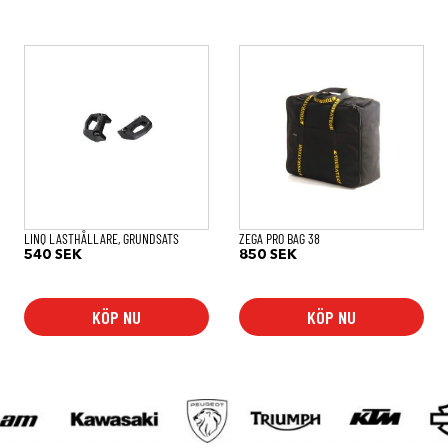
LINQ LASTHÅLLARE, GRUNDSATS
ZEGA PRO BAG 38
540
SEK
850
SEK
KÖP NU
KÖP NU