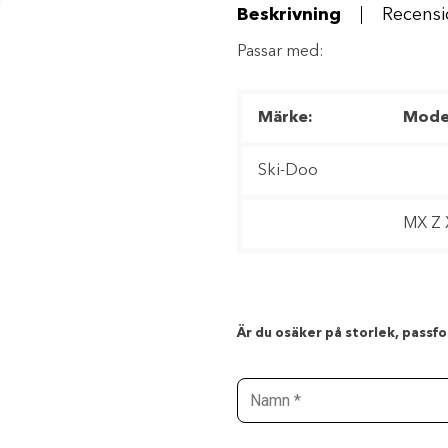
Beskrivning
Recensi
Passar med:
Märke:
Model
Ski-Doo
MX Z 
Är du osäker på storlek, passfor