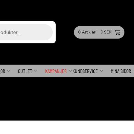
0
Artiklar
|
0 SEK
KOR
OUTLET
KAMPANJER
KUNDSERVICE
MINA SIDOR