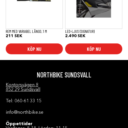
REM MED VARIABEL LÄNGD, 1 M
LED-LJUS (SIGNATUR)
211
SEK
2.490
SEK
KÖP NU
KÖP NU
NORTHBIKE SUNDSVALL
Kontorsvägen 8
852 29 Sundsvall
Tel: 060-61 33 15
info@northbike.se
Öppettider