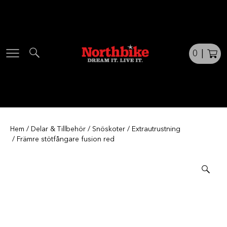
Skip
to
content
0
|
Hem
/
Delar & Tillbehör
/
Snöskoter
/
Extrautrustning
/ Främre stötfångare fusion red