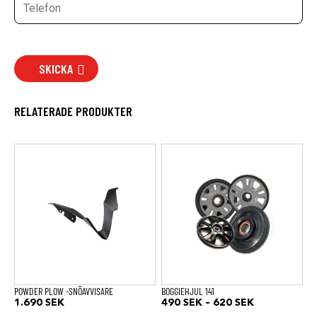
SKICKA
RELATERADE PRODUKTER
Den
här
produkten
har
flera
varianter.
De
olika
alternativen
kan
väljas
på
produktsidan
POWDER PLOW -SNÖAVVISARE
BOGGIEHJUL 141
Prisintervall:
1.690
SEK
490
SEK
–
620
SEK
490 SEK