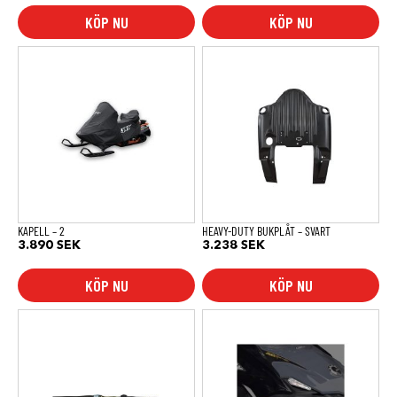
till
KÖP NU
KÖP NU
620 SEK
KAPELL – 2
HEAVY-DUTY BUKPLÅT – SVART
3.890
SEK
3.238
SEK
KÖP NU
KÖP NU