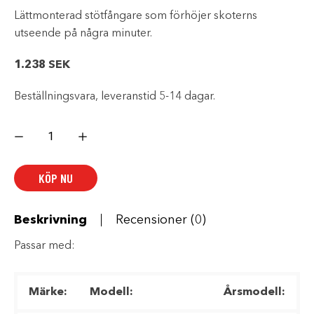
Lättmonterad stötfångare som förhöjer skoterns
utseende på några minuter.
1.238
SEK
Beställningsvara, leveranstid 5-14 dagar.
Främre
stötfångare
fusion
red
mängd
KÖP NU
Beskrivning
Recensioner (0)
Passar med:
Märke:
Modell:
Årsmodell: