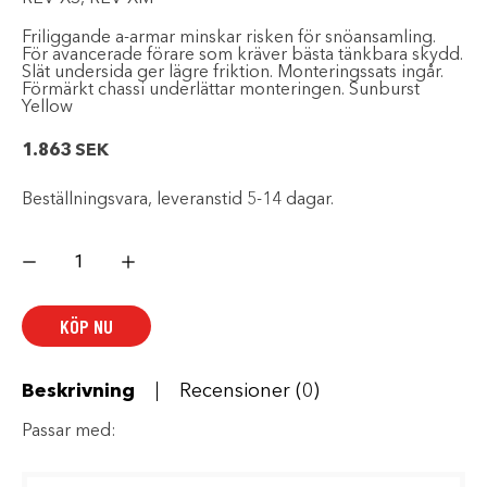
Friliggande a-armar minskar risken för snöansamling.
För avancerade förare som kräver bästa tänkbara skydd.
Slät undersida ger lägre friktion. Monteringssats ingår.
Förmärkt chassi underlättar monteringen. Sunburst
Yellow
1.863
SEK
Beställningsvara, leveranstid 5-14 dagar.
EXTREME
BUKSKYDD
sunburst
yellow
mängd
KÖP NU
Beskrivning
Recensioner (0)
Passar med: