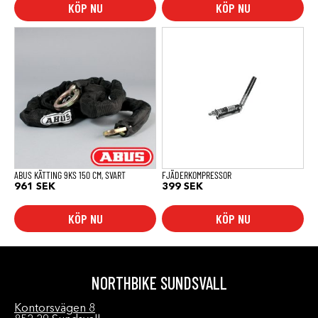
KÖP NU
KÖP NU
ABUS KÄTTING 9KS 150 CM, SVART
FJÄDERKOMPRESSOR
961
SEK
399
SEK
KÖP NU
KÖP NU
NORTHBIKE SUNDSVALL
Kontorsvägen 8