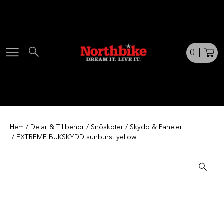
Skip
to
content
0
|
Hem
/
Delar & Tillbehör
/
Snöskoter
/
Skydd & Paneler
/ EXTREME BUKSKYDD sunburst yellow