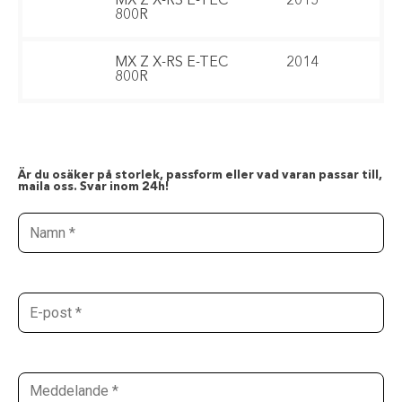
MX Z X-RS E-TEC
2015
800R
MX Z X-RS E-TEC
2014
800R
Är du osäker på storlek, passform eller vad varan passar till,
maila oss. Svar inom 24h!