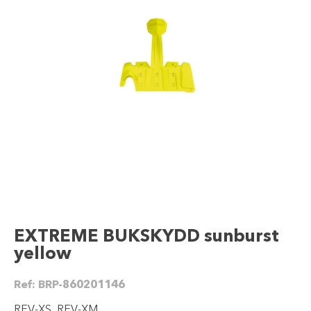
EXTREME BUKSKYDD sunburst
yellow
Ref:
BRP-860201146
REV-XS, REV-XM