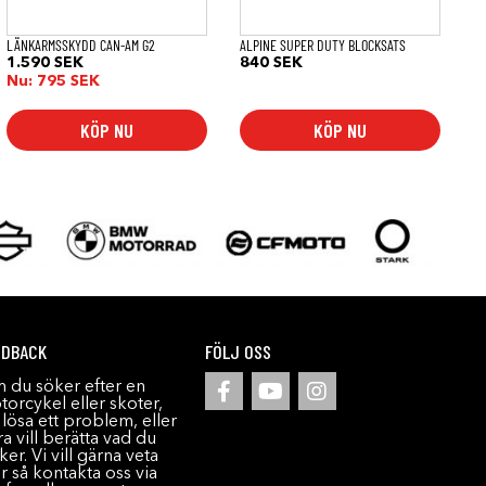
LÄNKARMSSKYDD CAN-AM G2
ALPINE SUPER DUTY BLOCKSATS
1.590
SEK
840
SEK
Nu:
795
SEK
KÖP NU
KÖP NU
EDBACK
FÖLJ OSS
 du söker efter en
orcykel eller skoter,
l lösa ett problem, eller
a vill berätta vad du
ker. Vi vill gärna veta
r så kontakta oss via