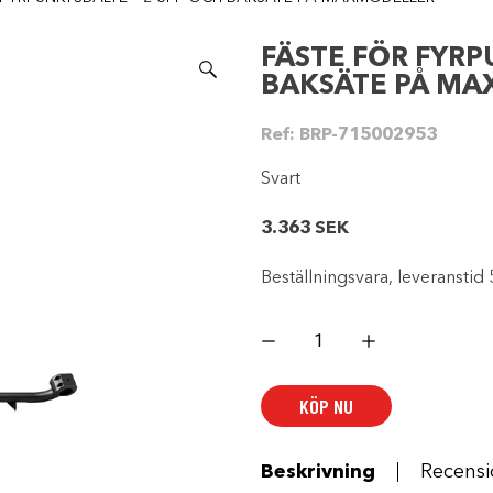
FÄSTE FÖR FYRP
BAKSÄTE PÅ M
Ref:
BRP-715002953
Svart
3.363
SEK
Beställningsvara, leveranstid 
FÄSTE
FÖR
FYRPUNKTSBÄLTE
–
2-
KÖP NU
UPP
OCH
BAKSÄTE
PÅ
MAXMODELLER
Beskrivning
Recensi
mängd