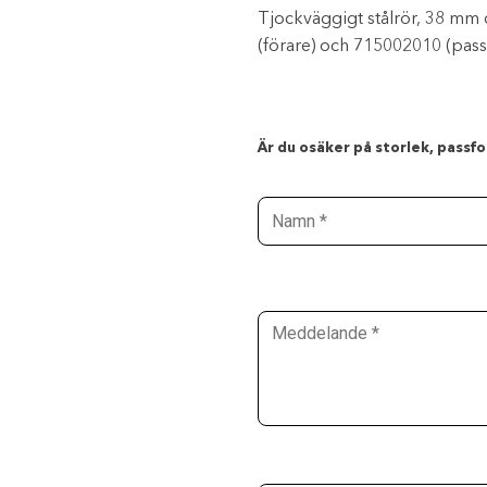
Tjockväggigt stålrör, 38 m
(förare) och 715002010 (pass
Är du osäker på storlek, passfor