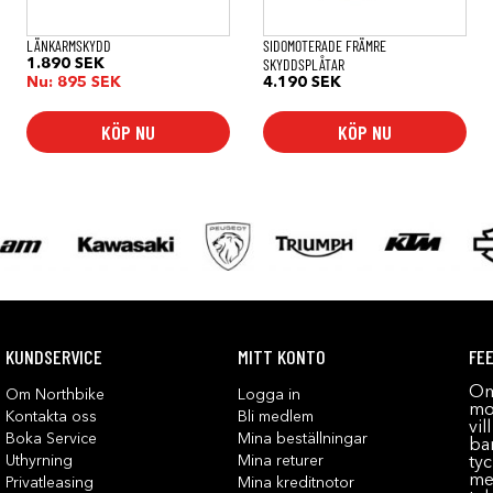
LÄNKARMSKYDD
SIDOMOTERADE FRÄMRE
SKYDDSPLÅTAR
1.890
SEK
Nu:
895
SEK
4.190
SEK
KÖP NU
KÖP NU
KUNDSERVICE
MITT KONTO
FE
Om
Om Northbike
Logga in
mot
Kontakta oss
Bli medlem
vil
Boka Service
Mina beställningar
bar
Uthyrning
Mina returer
tyc
me
Privatleasing
Mina kreditnotor