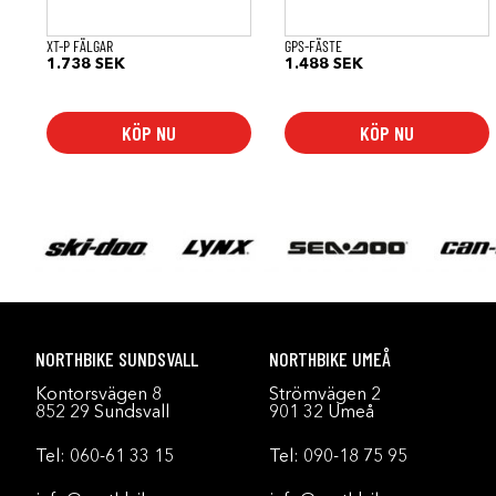
XT-P FÄLGAR
GPS-FÄSTE
1.738
SEK
1.488
SEK
KÖP NU
KÖP NU
NORTHBIKE SUNDSVALL
NORTHBIKE UMEÅ
Kontorsvägen 8
Strömvägen 2
852 29 Sundsvall
901 32 Umeå
Tel:
060-61 33 15
Tel:
090-18 75 95