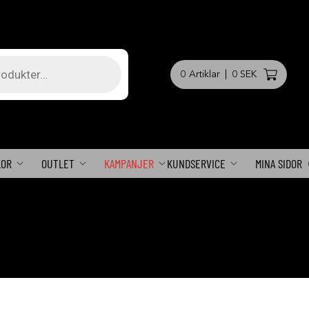
0
Artiklar
|
0 SEK
KOR
OUTLET
KAMPANJER
KUNDSERVICE
MINA SIDOR