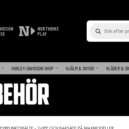
Produktsökning
VIDSON
NORTHBIKE
ISE
PLAY
HARLEY-DAVIDSON SHOP
HJÄLM & SKYDD
KLÄDER & S
BEHÖR
 FYRPUNKTSBÄLTE – 2-UPP OCH BAKSÄTE PÅ MAXMODELLER