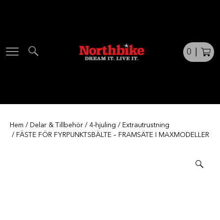
Skip
to
content
0
|
Hem
/
Delar & Tillbehör
/
4-hjuling
/
Extrautrustning
/ FÄSTE FÖR FYRPUNKTSBÄLTE – FRAMSÄTE I MAXMODELLER