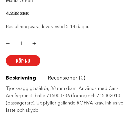
Manta Green
4.238
SEK
Beställningsvara, leveranstid 5-14 dagar.
FÄSTE
FÖR
FYRPUNKTSBÄLTE
–
FRAMSÄTE
KÖP NU
I
MAXMODELLER
mängd
Beskrivning
Recensioner (0)
Tjockväggigt stålrör, 38 mm diam. Används med Can-
Am-fyrpunktsbälte 715000736 (förare) och 715002010
(passagerare). Uppfyller gällande ROHVA-krav. Inklusive
fäste och skydd