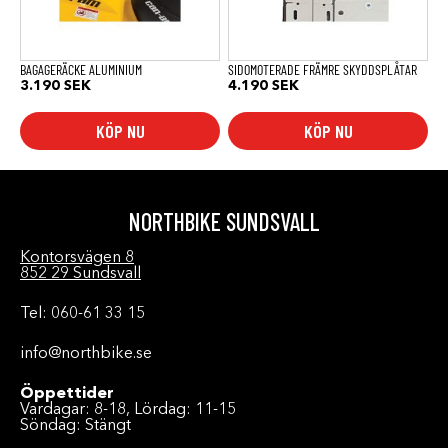
BAGAGERÄCKE ALUMINIUM
SIDOMOTERADE FRÄMRE SKYDDSPLÅTAR
3.190
SEK
4.190
SEK
KÖP NU
KÖP NU
NORTHBIKE SUNDSVALL
Kontorsvägen 8
852 29 Sundsvall
Tel: 060-61 33 15
info@northbike.se
Öppettider
Vardagar: 8-18, Lördag: 11-15
Söndag: Stängt