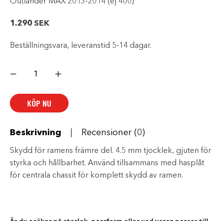
Outlander MAX 2013-2014 (ej 400)
1.290
SEK
Beställningsvara, leveranstid 5-14 dagar.
Hasplåt
fram,
aluminium
mängd
KÖP NU
Beskrivning
Recensioner (0)
Skydd för ramens främre del. 4.5 mm tjocklek, gjuten för
styrka och hållbarhet. Använd tillsammans med hasplåt
för centrala chassit för komplett skydd av ramen.