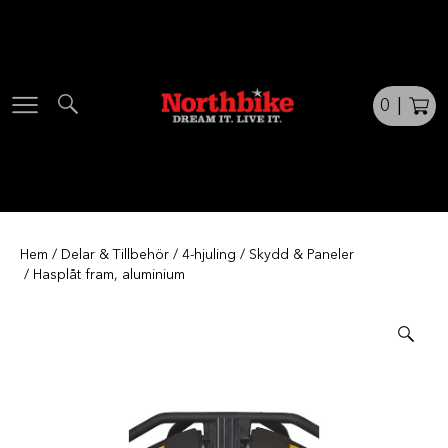
Skip
to
content
0
|
Hem
/
Delar & Tillbehör
/
4-hjuling
/
Skydd & Paneler
/ Hasplåt fram, aluminium