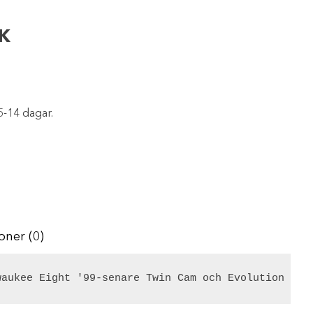
CK
5-14 dagar.
oner (0)
waukee Eight '99-senare Twin Cam och Evolution mod