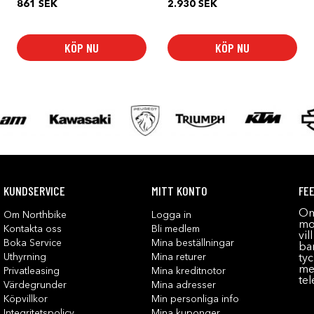
861
SEK
2.930
SEK
KÖP NU
KÖP NU
KUNDSERVICE
MITT KONTO
FE
Om
Om Northbike
Logga in
mot
Kontakta oss
Bli medlem
vil
Boka Service
Mina beställningar
bar
Uthyrning
Mina returer
tyc
me
Privatleasing
Mina kreditnotor
tel
Värdegrunder
Mina adresser
Köpvillkor
Min personliga info
Integritetspolicy
Mina kuponger