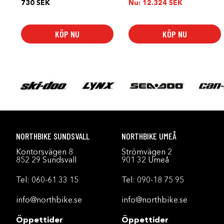
730
SEK
Nu:
12.324
SEK
KÖP NU
KÖP NU
NORTHBIKE SUNDSVALL
NORTHBIKE UMEÅ
Kontorsvägen 8
Strömvägen 2
852 29 Sundsvall
901 32 Umeå
Tel:
060-61 33 15
Tel:
090-18 75 95
info@northbike.se
info@northbike.se
Öppettider
Öppettider