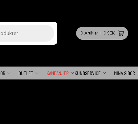
0
Artiklar
|
0 SEK
KOR
OUTLET
KAMPANJER
KUNDSERVICE
MINA SIDOR