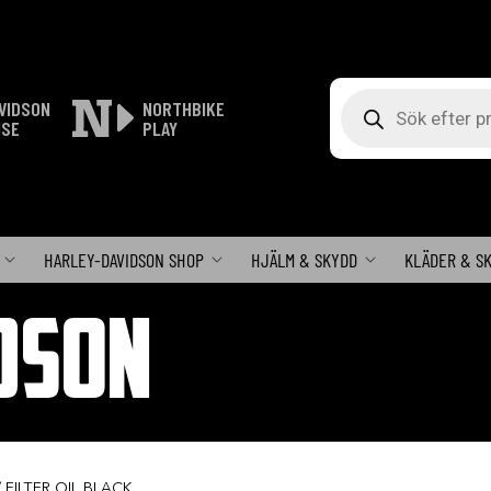
Produktsökning
VIDSON
NORTHBIKE
ISE
PLAY
HARLEY-DAVIDSON SHOP
HJÄLM & SKYDD
KLÄDER & S
DSON
 FILTER,OIL,BLACK