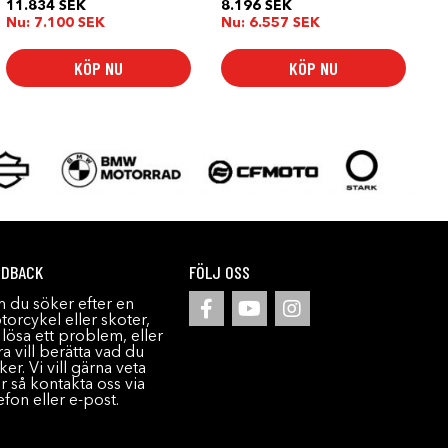
11.834
SEK
8.196
SEK
Nu:
7.100
SEK
Nu:
6.557
SEK
KÖP NU
KÖP NU
EDBACK
FÖLJ OSS
 du söker efter en
orcykel eller skoter,
l lösa ett problem, eller
a vill berätta vad du
ker. Vi vill gärna veta
r så kontakta oss via
efon eller e-post.