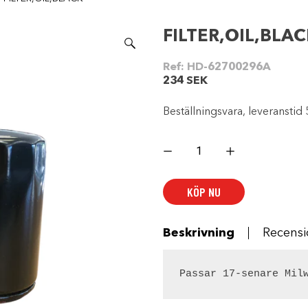
FILTER,OIL,BLA
Ref:
HD-62700296A
234
SEK
Beställningsvara, leveranstid 
FILTER,OIL,BLACK
mängd
KÖP NU
Beskrivning
Recensi
Passar 17-senare Mil