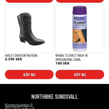
Den
här
produkten
har
flera
varianter.
De
olika
alternativen
kan
väljas
på
produktsidan
HARLEY DAVIDSON MACKENA
NIKWAX TX.DIRECT WASH-IN
IMPREGNERING, 300ML
2.395
SEK
180
SEK
KÖP NU
KÖP NU
NORTHBIKE SUNDSVALL
Kontorsvägen 8