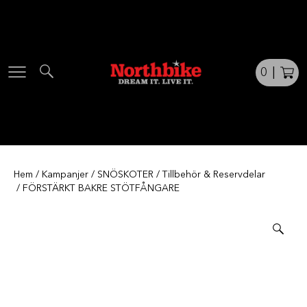
Skip
to
content
0
|
Hem
/
Kampanjer
/
SNÖSKOTER
/
Tillbehör & Reservdelar
/ FÖRSTÄRKT BAKRE STÖTFÅNGARE