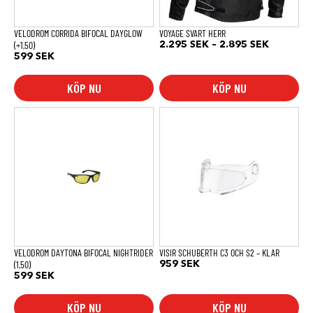
väljas
på
produktsidan
VELODROM CORRIDA BIFOCAL DAYGLOW
VOYAGE SVART HERR
(+1,50)
Prisinterv
2.295
SEK
–
2.895
SEK
2.295 SE
599
SEK
till
2.895 SE
KÖP NU
KÖP NU
Den
här
produkten
har
flera
varianter.
De
olika
alternativen
kan
väljas
på
produktsidan
VELODROM DAYTONA BIFOCAL NIGHTRIDER
VISIR SCHUBERTH C3 OCH S2 – KLAR
(1,50)
959
SEK
599
SEK
KÖP NU
KÖP NU