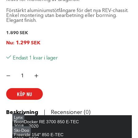
Förstärkt aluminiumstötfångare för det nya REV-chassit.
Enkel montering utan bearbetning eller borrning.
Elegant finish.
1.890
SEK
Nu:
1.299
SEK
Endast 1 kvar i lager
FÖRSTÄRKT
BAKRE
STÖTFÅNGARE
mängd
KÖP NU
Beskrivning
Recensioner (0)
Lynx
BoonDocker RE 3700 850 E-TEC
2018 –
2020
Ski-Doo
Freeride 154″ 850 E-TEC