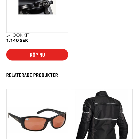
J-HOOK KIT
1.140
SEK
KÖP NU
RELATERADE PRODUKTER
Den
här
produkten
har
flera
varianter.
De
olika
alternativen
kan