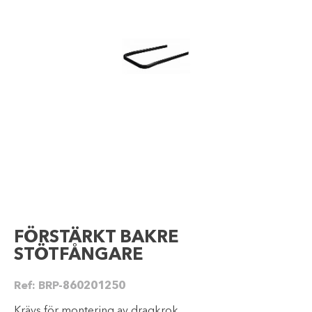
FÖRSTÄRKT BAKRE
STÖTFÅNGARE
Ref:
BRP-860201250
Krävs för montering av dragkrok.