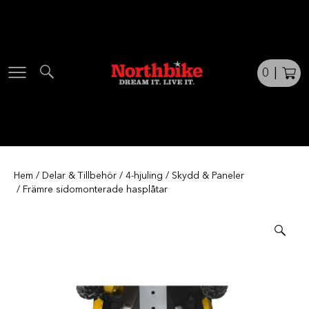
Skip
to
content
0
|
Hem
/
Delar & Tillbehör
/
4-hjuling
/
Skydd & Paneler
/ Främre sidomonterade hasplåtar