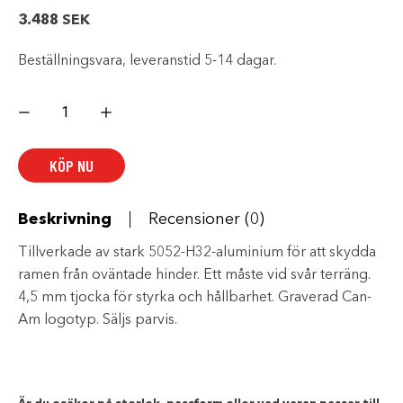
3.488
SEK
Beställningsvara, leveranstid 5-14 dagar.
Främre
sidomonterade
hasplåtar
mängd
KÖP NU
Beskrivning
Recensioner (0)
Tillverkade av stark 5052-H32-aluminium för att skydda
ramen från oväntade hinder. Ett måste vid svår terräng.
4,5 mm tjocka för styrka och hållbarhet. Graverad Can-
Am logotyp. Säljs parvis.