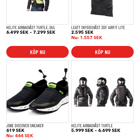
alternativen
alternativen
kan
kan
väljas
väljas
på
på
produktsidan
produktsidan
HELITE AIRBAGVÄST TURTLE, GUL
LEATT SKYDDSVÄST 3DF AIRFIT LITE
Prisintervall:
6.499
SEK
–
7.299
SEK
2.595
SEK
6.499 SEK
Nu:
1.557
SEK
till
7.299 SEK
KÖP NU
KÖP NU
Den
Den
här
här
produkten
produkten
har
har
flera
flera
varianter.
varianter.
De
De
olika
olika
alternativen
alternativen
kan
kan
väljas
väljas
på
på
produktsidan
produktsidan
JOBE DISCOVER SNEAKER
HELITE AIRBAGVÄST TURTLE
Prisinterv
619
SEK
5.999
SEK
–
6.699
SEK
5.999 SE
Nu:
464
SEK