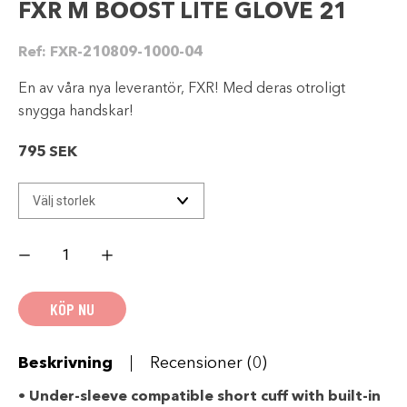
FXR M BOOST LITE GLOVE 21
Ref:
FXR-210809-1000-04
En av våra nya leverantör, FXR! Med deras otroligt
snygga handskar!
795
SEK
FXR
M
BOOST
LITE
GLOVE
KÖP NU
21
mängd
Beskrivning
Recensioner (0)
• Under-sleeve compatible short cuff with built-in