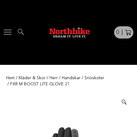
Skip
to
content
0
|
Hem
/
Kläder & Skor
/
Herr
/
Handskar
/
Snöskoter
/ FXR M BOOST LITE GLOVE 21