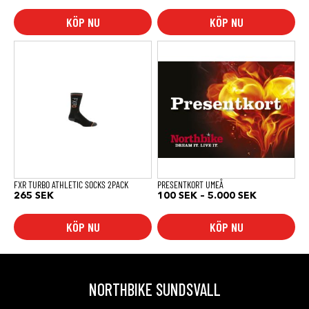
till
6.699 SE
KÖP NU
KÖP NU
Den
här
produkten
har
flera
varianter.
De
olika
alternativen
kan
väljas
på
produktsidan
FXR TURBO ATHLETIC SOCKS 2PACK
PRESENTKORT UMEÅ
Prisinterval
265
SEK
100
SEK
–
5.000
SEK
100 SEK
till
KÖP NU
KÖP NU
5.000 SEK
NORTHBIKE SUNDSVALL