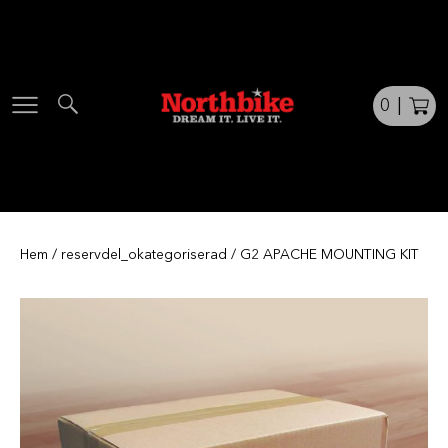
Skip
to
content
0
|
Hem
/
reservdel_okategoriserad
/ G2 APACHE MOUNTING KIT