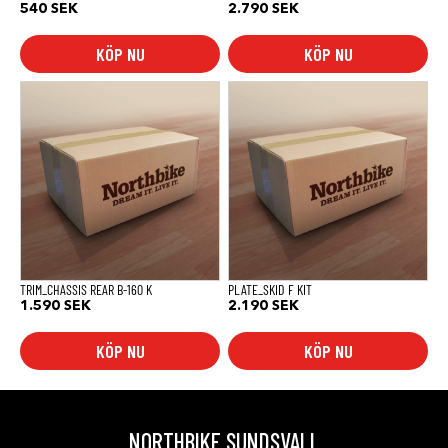
540
SEK
2.790
SEK
KÖP NU
KÖP NU
TRIM_CHASSIS REAR B-160 K
PLATE_SKID F KIT
1.590
SEK
2.190
SEK
KÖP NU
KÖP NU
NORTHBIKE SUNDSVALL