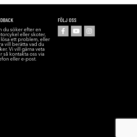
EDBACK
FÖLJ OSS
 du söker efter en
orcykel eller skoter,
l lösa ett problem, eller
a vill berätta vad du
ker. Vi vill gärna veta
r så kontakta oss via
efon eller e-post.