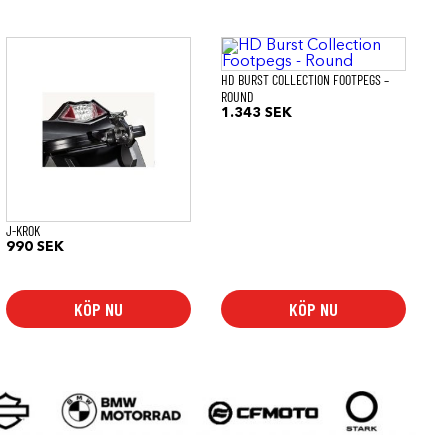
HD BURST COLLECTION FOOTPEGS –
ROUND
1.343
SEK
J-KROK
990
SEK
KÖP NU
KÖP NU