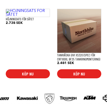
HÖJNINGSATS FÖR SÄTET
2.738
SEK
TANKVÄSKA GIVI XS320 (SPEC FÖR
CRF1000L BF25 TANKRINGMONTERING)
2.481
SEK
KÖP NU
KÖP NU