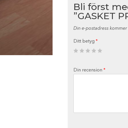
Bli först m
”GASKET P
Din e-postadress kommer i
Ditt betyg
*
Din recension
*