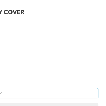
Y COVER
än.