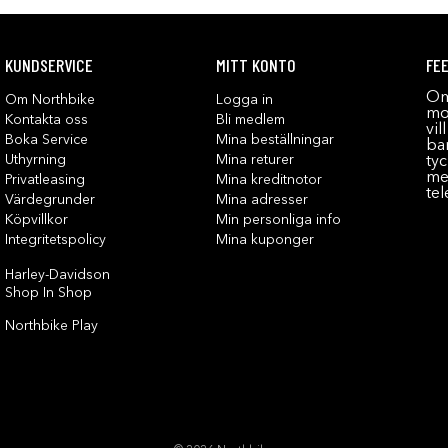
KUNDSERVICE
MITT KONTO
FE
Om
Om Northbike
Logga in
mot
Kontakta oss
Bli medlem
vil
Boka Service
Mina beställningar
bar
Uthyrning
Mina returer
tyc
me
Privatleasing
Mina kreditnotor
tel
Värdegrunder
Mina adresser
Köpvillkor
Min personliga info
Integritetspolicy
Mina kuponger
Harley-Davidson
Shop In Shop
Northbike Play