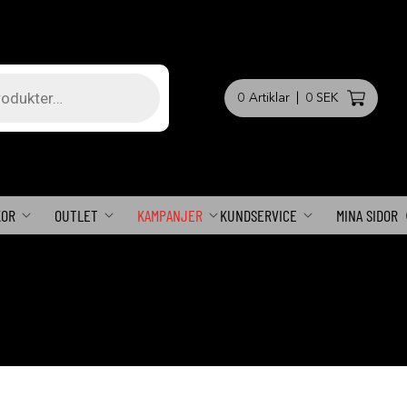
0
Artiklar
|
0 SEK
KOR
OUTLET
KAMPANJER
KUNDSERVICE
MINA SIDOR