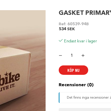
GASKET PRIMAR
Ref:
60539-94B
534
SEK
Endast kvar i lager
GASKET
PRIMARY
COVER
mängd
KÖP NU
Recensioner (0)
Det finns inga recensioner 