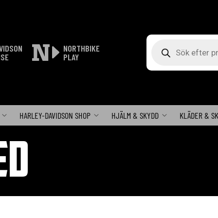
Produktsökning
VIDSON
NORTHBIKE
ISE
PLAY
HARLEY-DAVIDSON SHOP
HJÄLM & SKYDD
KLÄDER & S
ED