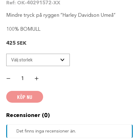
Ref:
OK-40291572-XX
Mindre tryck på ryggen ”Harley Davidson Umeå”
100% BOMULL
425
SEK
H-
D
B&S
ON
BLACK
KÖP NU
DAM
T-
SHIRT
x
UMEÅ
Recensioner (0)
mängd
Det finns inga recensioner än.