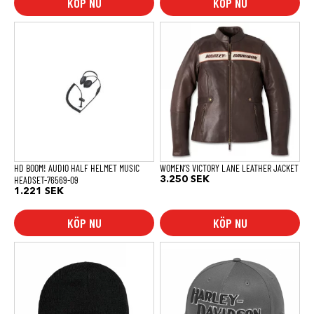
KÖP NU
KÖP NU
Den
här
produkten
har
flera
varianter.
De
olika
alternativen
kan
väljas
på
produktsidan
HD BOOM! AUDIO HALF HELMET MUSIC
WOMEN’S VICTORY LANE LEATHER JACKET
HEADSET-76569-09
3.250
SEK
1.221
SEK
KÖP NU
KÖP NU
Den
här
produkten
har
flera
varianter.
De