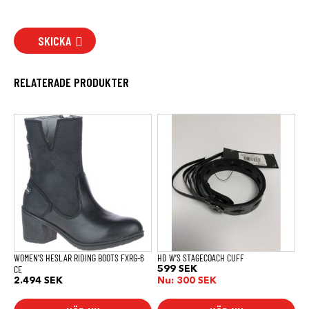
SKICKA
RELATERADE PRODUKTER
Den
här
produkten
har
flera
varianter.
De
olika
alternativen
kan
väljas
på
produktsidan
WOMEN’S HESLAR RIDING BOOTS FXRG-6
HD W’S STAGECOACH CUFF
CE
599
SEK
2.494
SEK
Nu:
300
SEK