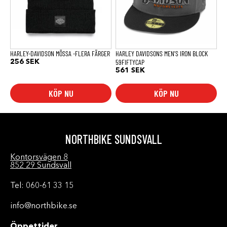
olika
alternativen
kan
väljas
på
produktsidan
HARLEY-DAVIDSON MÖSSA -FLERA FÄRGER
HARLEY DAVIDSONS MEN’S IRON BLOCK
59FIFTYCAP
256
SEK
561
SEK
KÖP NU
KÖP NU
NORTHBIKE SUNDSVALL
Kontorsvägen 8
852 29 Sundsvall
Tel: 060-61 33 15
info@northbike.se
Öppettider