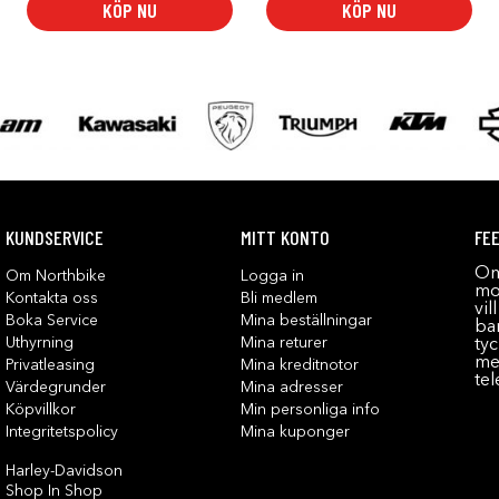
KÖP NU
KÖP NU
KUNDSERVICE
MITT KONTO
FE
Om
Om Northbike
Logga in
mot
Kontakta oss
Bli medlem
vil
Boka Service
Mina beställningar
bar
Uthyrning
Mina returer
tyc
me
Privatleasing
Mina kreditnotor
tel
Värdegrunder
Mina adresser
Köpvillkor
Min personliga info
Integritetspolicy
Mina kuponger
Harley-Davidson
Shop In Shop