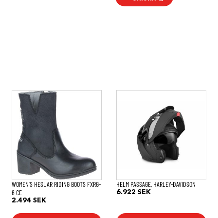
Den
Den
här
här
produkten
produkten
har
har
flera
flera
varianter.
varianter.
De
De
olika
olika
alternativen
alternativen
kan
kan
väljas
väljas
på
på
WOMEN’S HESLAR RIDING BOOTS FXRG-
HELM PASSAGE, HARLEY-DAVIDSON
produktsidan
produktsidan
6 CE
6.922
SEK
2.494
SEK