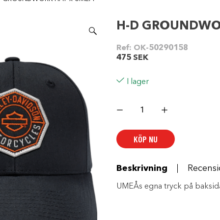
H-D GROUNDWO
Ref:
OK-50290158
475
SEK
I lager
H-
D
GROUNDWORK
HAT
x
KÖP NU
UMEÅ
mängd
Beskrivning
Recensi
UMEÅs egna tryck på baksid