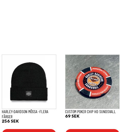
Den
här
produkten
har
flera
varianter.
De
olika
alternativen
kan
väljas
på
HARLEY-DAVIDSON MÖSSA -FLERA
CUSTOM POKER CHIP HD SUNDSVALL
produktsidan
FÄRGER
69
SEK
256
SEK