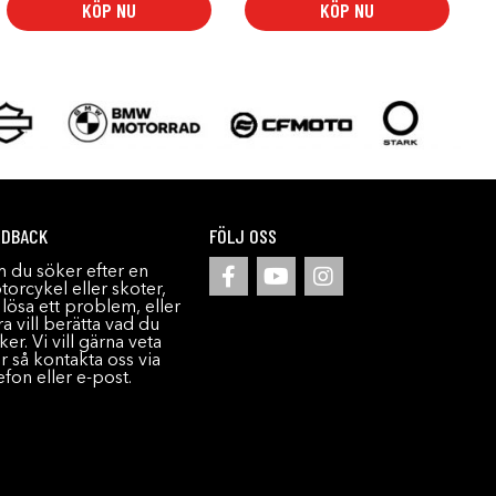
KÖP NU
KÖP NU
EDBACK
FÖLJ OSS
 du söker efter en
orcykel eller skoter,
l lösa ett problem, eller
a vill berätta vad du
ker. Vi vill gärna veta
r så kontakta oss via
efon eller e-post.