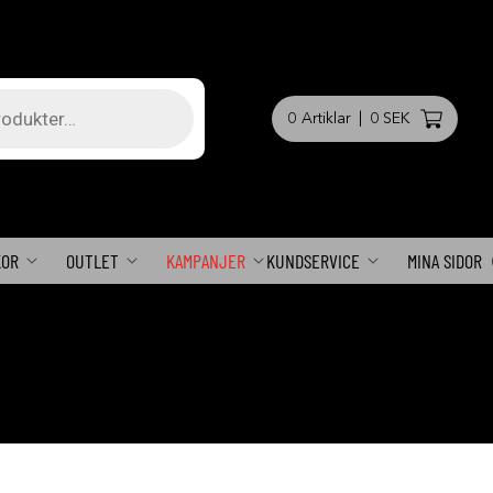
0
Artiklar
|
0 SEK
KOR
OUTLET
KAMPANJER
KUNDSERVICE
MINA SIDOR