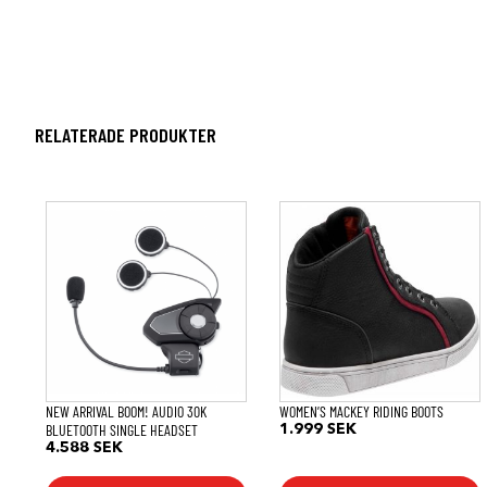
RELATERADE PRODUKTER
Den
här
produkten
har
flera
varianter.
De
olika
alternativen
kan
väljas
på
NEW ARRIVAL BOOM! AUDIO 30K
WOMEN’S MACKEY RIDING BOOTS
produktsidan
BLUETOOTH SINGLE HEADSET
1.999
SEK
4.588
SEK