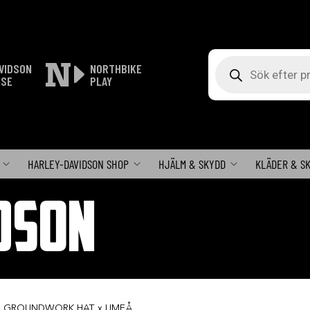
Produktsökning
VIDSON
NORTHBIKE
ISE
PLAY
HARLEY-DAVIDSON SHOP
HJÄLM & SKYDD
KLÄDER & S
DSON
D GROUNDWORK HAT x UMEÅ