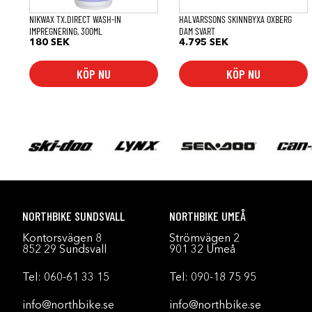
väljas
på
NIKWAX TX.DIRECT WASH-IN
HALVARSSONS SKINNBYXA OXBERG
produktsidan
IMPREGNERING, 300ML
DAM SVART
180
SEK
4.795
SEK
KÖP NU
KÖP NU
NORTHBIKE SUNDSVALL
NORTHBIKE UMEÅ
Kontorsvägen 8
Strömvägen 2
852 29 Sundsvall
901 32 Umeå
Tel:
060-61 33 15
Tel:
090-18 75 95
info@northbike.se
info@northbike.se