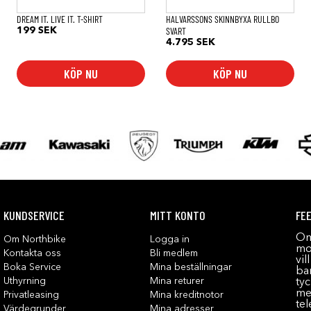
väljas
väljas
på
på
DREAM IT. LIVE IT. T-SHIRT
HALVARSSONS SKINNBYXA RULLBO
produktsidan
produktsidan
SVART
199
SEK
4.795
SEK
KÖP NU
KÖP NU
KUNDSERVICE
MITT KONTO
FE
Om
Om Northbike
Logga in
mot
Kontakta oss
Bli medlem
vil
Boka Service
Mina beställningar
bar
Uthyrning
Mina returer
tyc
me
Privatleasing
Mina kreditnotor
tel
Värdegrunder
Mina adresser