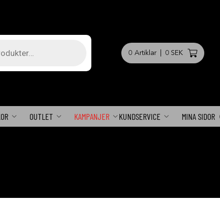
0
Artiklar
|
0 SEK
KOR
OUTLET
KAMPANJER
KUNDSERVICE
MINA SIDOR