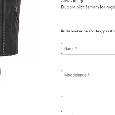
Cow Vintage
Dubbla blixtlås fram för regl
Är du osäker på storlek, passfor