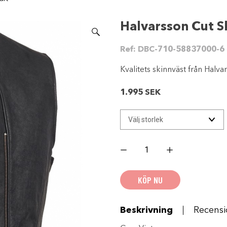
Halvarsson Cut S
Ref:
DBC-710-58837000-6
Kvalitets skinnväst från Halvar
1.995
SEK
Halvarsson
Cut
Skinnväst
Svart
mängd
KÖP NU
Beskrivning
Recensi