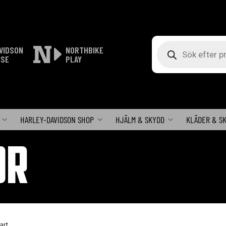
Produktsökning
VIDSON
NORTHBIKE
ISE
PLAY
HARLEY-DAVIDSON SHOP
HJÄLM & SKYDD
KLÄDER & S
OR
art