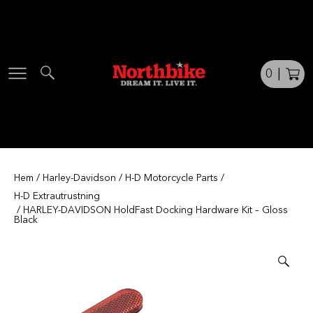
Skip
to
content
0
|
Hem
/
Harley-Davidson
/
H-D Motorcycle Parts
/
H-D Extrautrustning
/ HARLEY-DAVIDSON HoldFast Docking Hardware Kit – Gloss
Black