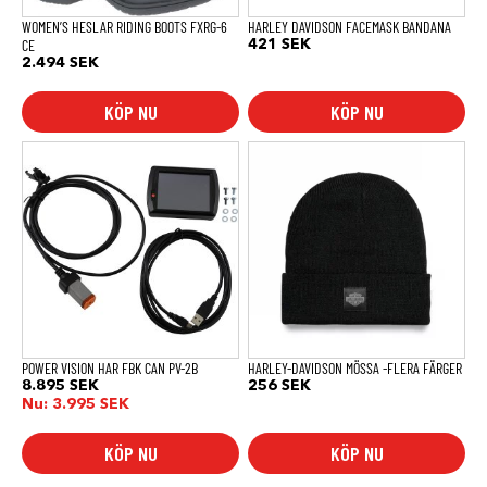
produktsidan
WOMEN’S HESLAR RIDING BOOTS FXRG-6
HARLEY DAVIDSON FACEMASK BANDANA
CE
421
SEK
2.494
SEK
KÖP NU
KÖP NU
Den
här
produkten
har
flera
varianter.
De
olika
alternativen
kan
väljas
på
produktsidan
POWER VISION HAR FBK CAN PV-2B
HARLEY-DAVIDSON MÖSSA -FLERA FÄRGER
8.895
SEK
256
SEK
Nu:
3.995
SEK
KÖP NU
KÖP NU