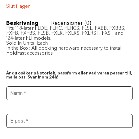
Slut i lager
Beskrivning
Recensioner (0)
Fits ’18-later FLDE, FLHC, FLHCS, FLSL, FXBB, FXBBS,
FXFB, FXFBS, FLSB, FXLR, FXLRS, FXLRST, FXST and
’24-later FLI models.
Sold In Units:
Each
In the Box:
All docking hardware necessary to install
HoldFast accessories
Är du osäker på storlek, passform eller vad varan passar till,
maila oss. Svar inom 24h!