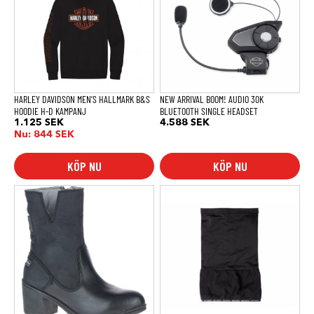
flera
varianter.
De
olika
alternativen
kan
väljas
på
produktsidan
HARLEY DAVIDSON MEN’S HALLMARK B&S
NEW ARRIVAL BOOM! AUDIO 30K
HOODIE H-D KAMPANJ
BLUETOOTH SINGLE HEADSET
1.125
SEK
4.588
SEK
Nu:
844
SEK
KÖP NU
KÖP NU
Den
här
produkten
har
flera
varianter.
De
olika
alternativen
kan
väljas
på