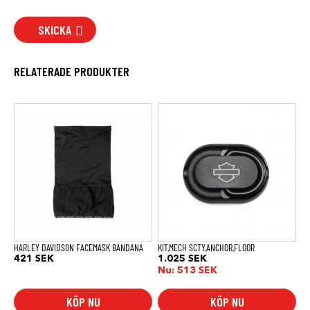
SKICKA
RELATERADE PRODUKTER
HARLEY DAVIDSON FACEMASK BANDANA
KIT,MECH SCTY,ANCHOR,FLOOR
421
SEK
1.025
SEK
Nu:
513
SEK
KÖP NU
KÖP NU