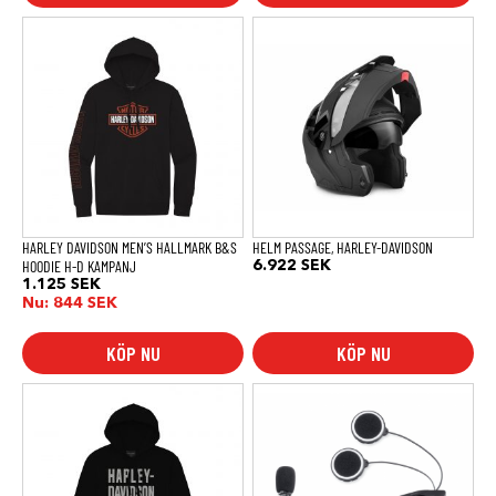
Den
Den
här
här
produkten
produkten
har
har
flera
flera
varianter.
varianter.
De
De
olika
olika
alternativen
alternativen
kan
kan
väljas
väljas
på
på
produktsidan
produktsidan
HARLEY DAVIDSON MEN’S HALLMARK B&S
HELM PASSAGE, HARLEY-DAVIDSON
HOODIE H-D KAMPANJ
6.922
SEK
1.125
SEK
Nu:
844
SEK
KÖP NU
KÖP NU
Den
här
produkten
har
flera
varianter.