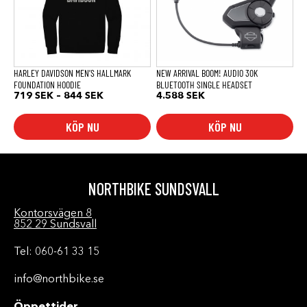
De
olika
alternativen
kan
väljas
på
produktsidan
HARLEY DAVIDSON MEN’S HALLMARK
NEW ARRIVAL BOOM! AUDIO 30K
FOUNDATION HOODIE
BLUETOOTH SINGLE HEADSET
Prisintervall:
719
SEK
–
844
SEK
4.588
SEK
719 SEK
till
KÖP NU
KÖP NU
844 SEK
NORTHBIKE SUNDSVALL
Kontorsvägen 8
852 29 Sundsvall
Tel: 060-61 33 15
info@northbike.se