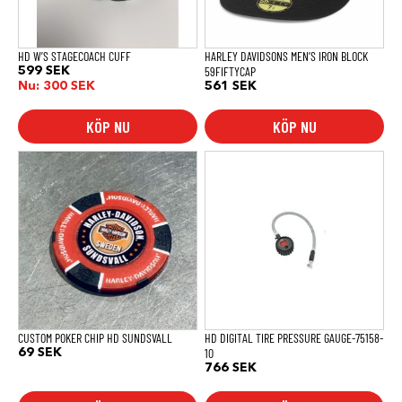
HD W’S STAGECOACH CUFF
HARLEY DAVIDSONS MEN’S IRON BLOCK
59FIFTYCAP
599
SEK
Nu:
300
SEK
561
SEK
KÖP NU
KÖP NU
CUSTOM POKER CHIP HD SUNDSVALL
HD DIGITAL TIRE PRESSURE GAUGE-75158-
10
69
SEK
766
SEK