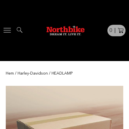
Skip
to
content
0
|
Hem
/
Harley-Davidson
/ HEADLAMP