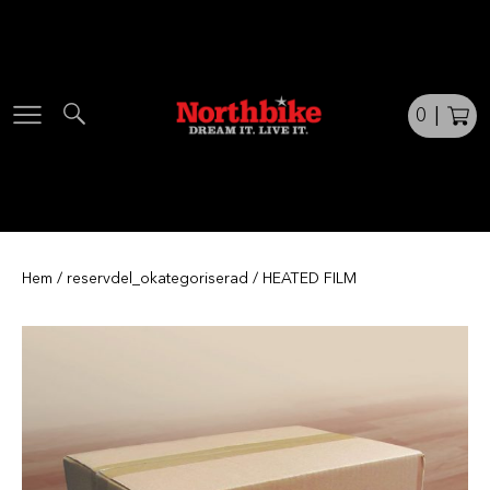
Skip
to
content
0
|
Hem
/
reservdel_okategoriserad
/ HEATED FILM