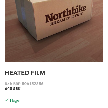
HEATED FILM
Ref:
BRP-506152856
640
SEK
I lager