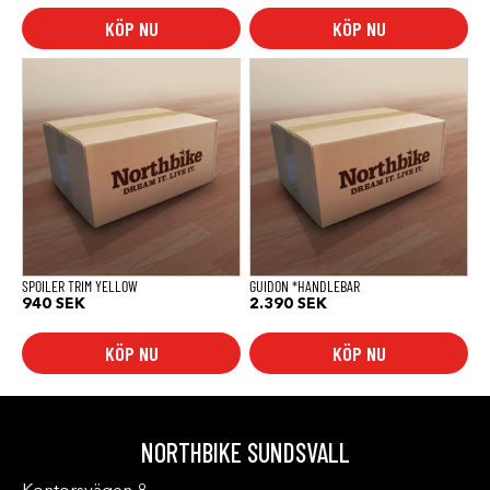
KÖP NU
KÖP NU
SPOILER TRIM YELLOW
GUIDON *HANDLEBAR
940
SEK
2.390
SEK
KÖP NU
KÖP NU
NORTHBIKE SUNDSVALL