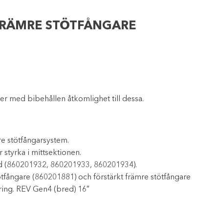
FRÄMRE STÖTFÅNGARE
er med bibehållen åtkomlighet till dessa.
e stötfångarsystem.
r styrka i mittsektionen.
töd (860201932, 860201933, 860201934).
ötfångare (860201881) och förstärkt främre stötfångare
ring. REV Gen4 (bred) 16″