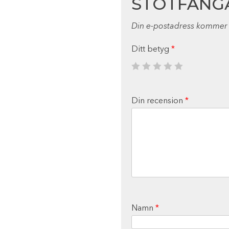
STÖTFÅNG
Din e-postadress kommer i
Ditt betyg
*
Din recension
*
Namn
*