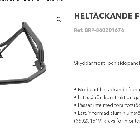
HELTÄCKANDE 
Ref:
BRP-860201676
Skyddar front- och sidopanel
• Modulärt heltäckande främr
• Lätt stålrörskonstruktion ge
• Passar inte med förarfots
• Lätt, Y-formad aluminiumst
(860201819) krävs för monte