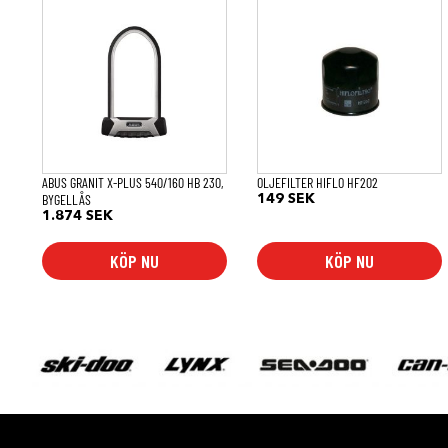
ABUS GRANIT X-PLUS 540/160 HB 230,
OLJEFILTER HIFLO HF202
BYGELLÅS
149
SEK
1.874
SEK
KÖP NU
KÖP NU