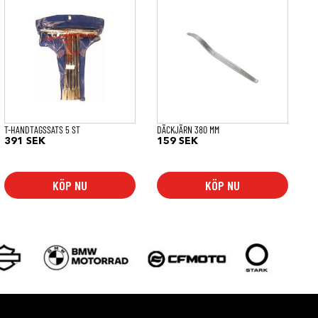
T-HANDTAGSSATS 5 ST
DÄCKJÄRN 380 MM
391
SEK
159
SEK
KÖP NU
KÖP NU