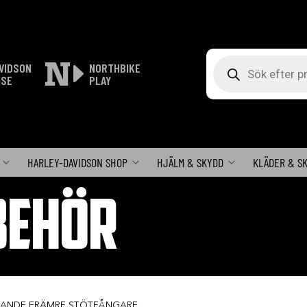
Produktsökning
VIDSON
NORTHBIKE
ISE
PLAY
HARLEY-DAVIDSON SHOP
HJÄLM & SKYDD
KLÄDER & S
BEHÖR
KANDE FRÄMRE STÖTFÅNGARE