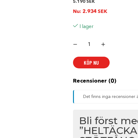
5.190
SEK
Nu:
2.934
SEK
I lager
HELTÄCKANDE
FRÄMRE
STÖTFÅNGARE
mängd
KÖP NU
Recensioner (0)
Det finns inga recensioner 
Bli först m
”HELTÄCK