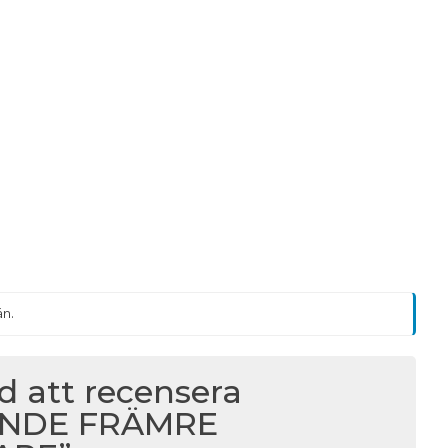
än.
ed att recensera
ANDE FRÄMRE