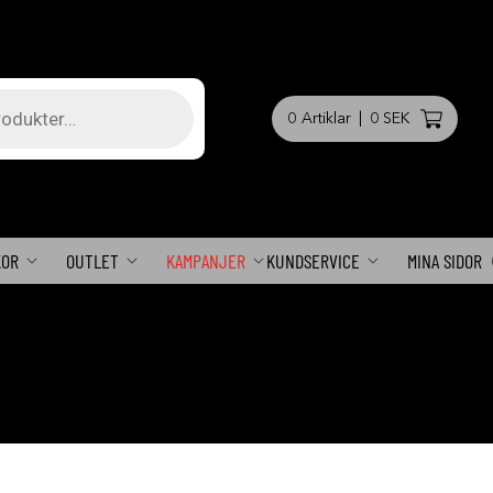
0
Artiklar
|
0 SEK
KOR
OUTLET
KAMPANJER
KUNDSERVICE
MINA SIDOR