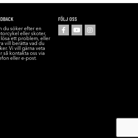
EDBACK
FÖLJ OSS
 du söker efter en
orcykel eller skoter,
l lösa ett problem, eller
a vill berätta vad du
ker. Vi vill gärna veta
r så kontakta oss via
efon eller e-post.