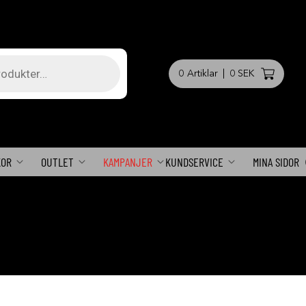
0
Artiklar
|
0 SEK
KOR
OUTLET
KAMPANJER
KUNDSERVICE
MINA SIDOR