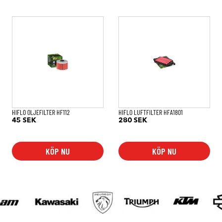
HIFLO OLJEFILTER HF112
HIFLO LUFTFILTER HFA1801
45
SEK
280
SEK
KÖP NU
KÖP NU