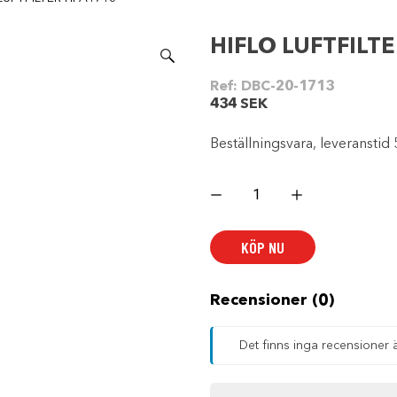
HIFLO LUFTFILT
Ref:
DBC-20-1713
434
SEK
Beställningsvara, leveranstid 
HIFLO
LUFTFILTER
HFA1713
mängd
KÖP NU
Recensioner (0)
Det finns inga recensioner 