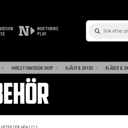
Produktsökning
VIDSON
NORTHBIKE
ISE
PLAY
HARLEY-DAVIDSON SHOP
HJÄLM & SKYDD
KLÄDER & S
BEHÖR
LUFTFILTER HFA1713