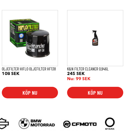
OLJEFILTER HIFLO OLJEFILTER HF138
K&N FILTER CLEANER 0,946L
108
SEK
245
SEK
Nu:
99
SEK
KÖP NU
KÖP NU