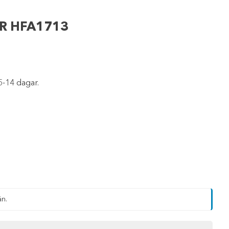
ER HFA1713
5-14 dagar.
än.