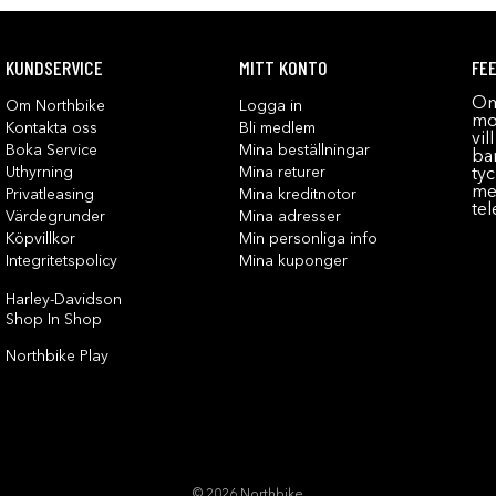
KUNDSERVICE
MITT KONTO
FE
Om
Om Northbike
Logga in
mot
Kontakta oss
Bli medlem
vil
Boka Service
Mina beställningar
bar
Uthyrning
Mina returer
tyc
me
Privatleasing
Mina kreditnotor
tel
Värdegrunder
Mina adresser
Köpvillkor
Min personliga info
Integritetspolicy
Mina kuponger
Harley-Davidson
Shop In Shop
Northbike Play
© 2026 Northbike