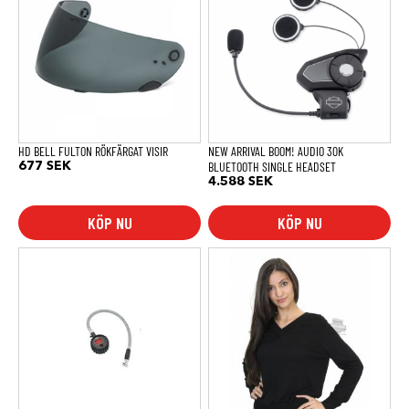
HD BELL FULTON RÖKFÄRGAT VISIR
NEW ARRIVAL BOOM! AUDIO 30K
BLUETOOTH SINGLE HEADSET
677
SEK
4.588
SEK
KÖP NU
KÖP NU
Den
här
produkten
har
flera
varianter.
De
olika
alternativen
kan
väljas