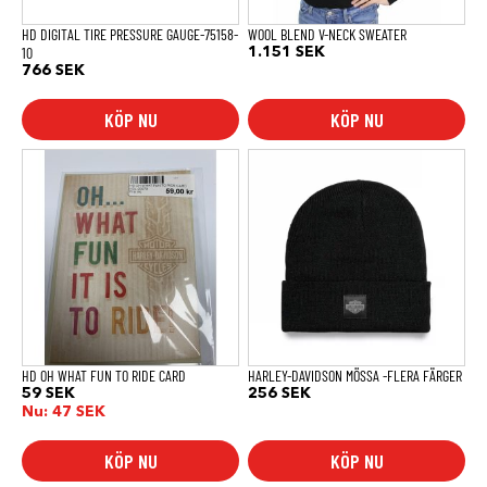
på
produktsidan
HD DIGITAL TIRE PRESSURE GAUGE-75158-
WOOL BLEND V-NECK SWEATER
10
1.151
SEK
766
SEK
KÖP NU
KÖP NU
Den
här
produkten
har
flera
varianter.
De
olika
alternativen
kan
väljas
på
produktsidan
HD OH WHAT FUN TO RIDE CARD
HARLEY-DAVIDSON MÖSSA -FLERA FÄRGER
59
SEK
256
SEK
Nu:
47
SEK
KÖP NU
KÖP NU