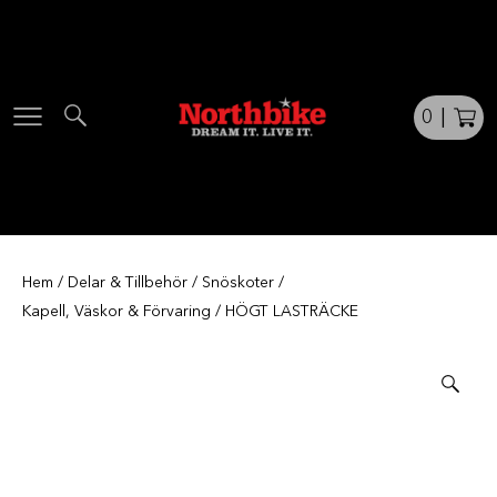
Skip
to
content
0
|
Hem
/
Delar & Tillbehör
/
Snöskoter
/
Kapell, Väskor & Förvaring
/ HÖGT LASTRÄCKE