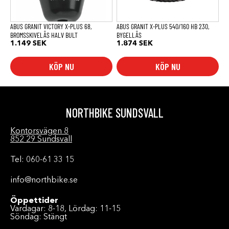
ABUS GRANIT VICTORY X-PLUS 68,
ABUS GRANIT X-PLUS 540/160 HB 230,
BROMSSKIVELÅS HALV BULT
BYGELLÅS
1.149
SEK
1.874
SEK
KÖP NU
KÖP NU
NORTHBIKE SUNDSVALL
Kontorsvägen 8
852 29 Sundsvall
Tel: 060-61 33 15
info@northbike.se
Öppettider
Vardagar: 8-18, Lördag: 11-15
Söndag: Stängt