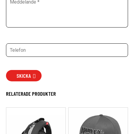
SKICKA
RELATERADE PRODUKTER
Den
här
produkten
har
flera
varianter.