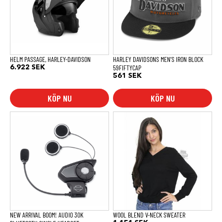
De
olika
alternativen
kan
väljas
på
produktsidan
HELM PASSAGE, HARLEY-DAVIDSON
HARLEY DAVIDSONS MEN’S IRON BLOCK
59FIFTYCAP
6.922
SEK
561
SEK
KÖP NU
KÖP NU
Den
här
produkten
har
flera
varianter.
De
olika
alternativen
kan
väljas
på
produktsidan
NEW ARRIVAL BOOM! AUDIO 30K
WOOL BLEND V-NECK SWEATER