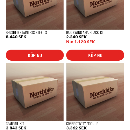
BRUSHED STAINLESS STEEL S
BAG, SWING ARM, BLACK, KI
8.440
SEK
2.240
SEK
Nu:
1.120
SEK
KÖP NU
KÖP NU
GRABRAIL KIT
CONNECTIVITY MODULE
3.843
SEK
3.362
SEK