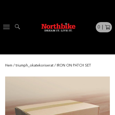
Skip
to
content
0
|
Hem
/
triumph_okatekoriserat
/ IRON ON PATCH SET