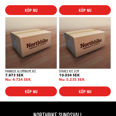
KÖP NU
KÖP NU
PANNIER, ALUMINIUM, KIT,
SPARES KIT, ECM
7.873
SEK
10.034
SEK
Nu:
4.724
SEK
Nu:
5.235
SEK
KÖP NU
KÖP NU
NORTHBIKE SUNDSVALL