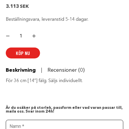
3.113
SEK
Beställningsvara, leveranstid 5-14 dagar.
ITP
MUD
LITE
XTR
DÄCK
KÖP NU
mängd
Beskrivning
Recensioner (0)
För 36 cm [14”] fälg. Säljs individuellt.
Är du osäker på storlek, passform eller vad varan passar till,
maila oss. Svar inom 24h!