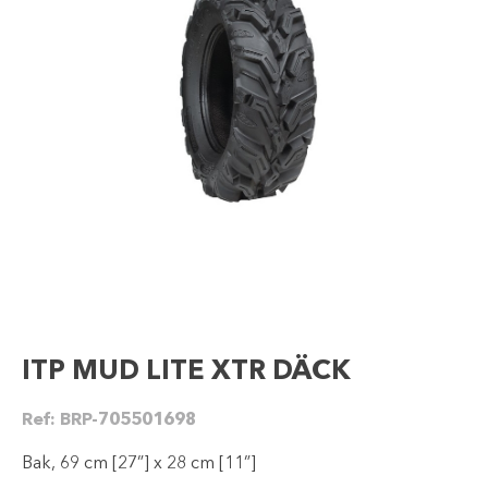
ITP MUD LITE XTR DÄCK
Ref:
BRP-705501698
Bak, 69 cm [27”] x 28 cm [11”]