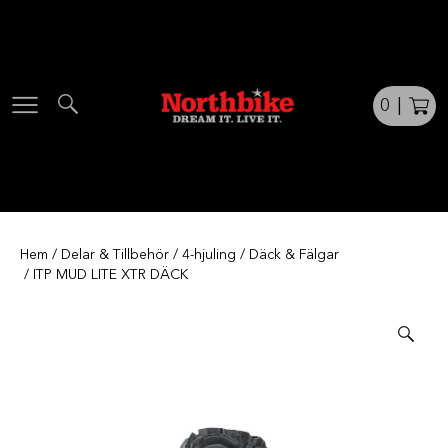
Skip
to
content
0
|
Hem
/
Delar & Tillbehör
/
4-hjuling
/
Däck & Fälgar
/ ITP MUD LITE XTR DÄCK