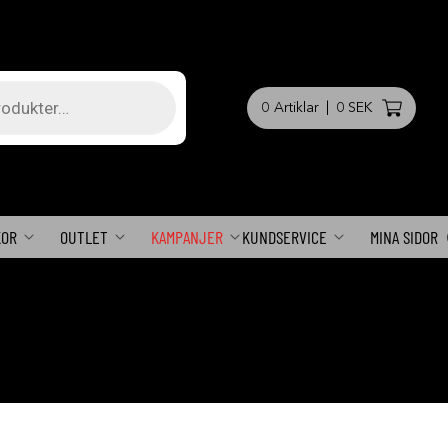
0
Artiklar
|
0 SEK
KOR
OUTLET
KAMPANJER
KUNDSERVICE
MINA SIDOR