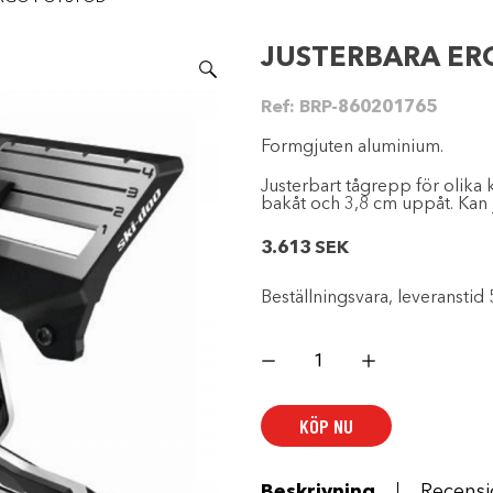
JUSTERBARA ER
Ref:
BRP-860201765
Formgjuten aluminium.
Justerbart tågrepp för olika k
bakåt och 3,8 cm uppåt. Kan j
3.613
SEK
Beställningsvara, leveranstid 
JUSTERBARA
ERGO-
FOTSTÖD
mängd
KÖP NU
Beskrivning
Recensi