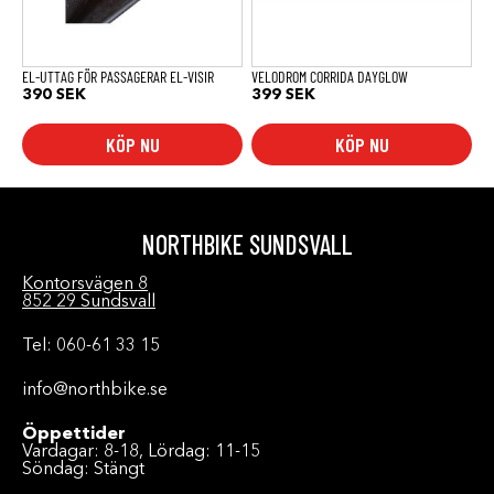
EL-UTTAG FÖR PASSAGERAR EL-VISIR
VELODROM CORRIDA DAYGLOW
390
SEK
399
SEK
KÖP NU
KÖP NU
NORTHBIKE SUNDSVALL
Kontorsvägen 8
852 29 Sundsvall
Tel: 060-61 33 15
info@northbike.se
Öppettider
Vardagar: 8-18, Lördag: 11-15
Söndag: Stängt