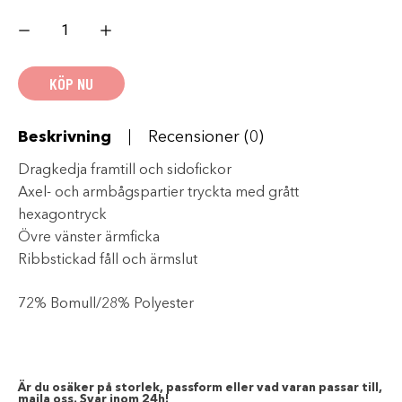
KAWASAKI
Sports
SWEATER
Herr
mängd
KÖP NU
Beskrivning
Recensioner (0)
Dragkedja framtill och sidofickor
Axel- och armbågspartier tryckta med grått
hexagontryck
Övre vänster ärmficka
Ribbstickad fåll och ärmslut
72% Bomull/28% Polyester
Är du osäker på storlek, passform eller vad varan passar till,
maila oss. Svar inom 24h!