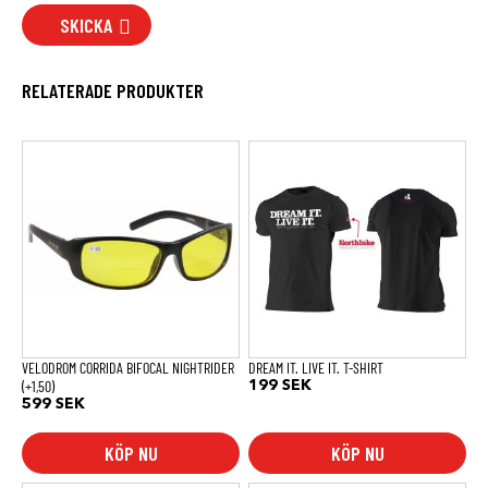
SKICKA
RELATERADE PRODUKTER
Den
här
produkten
har
flera
varianter.
De
olika
alternativen
kan
väljas
på
produktsidan
VELODROM CORRIDA BIFOCAL NIGHTRIDER
DREAM IT. LIVE IT. T-SHIRT
(+1,50)
199
SEK
599
SEK
KÖP NU
KÖP NU