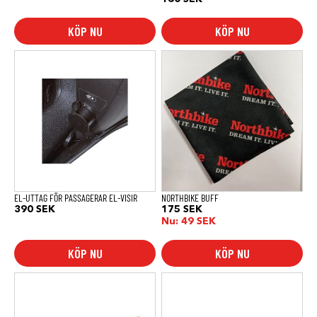
KÖP NU
KÖP NU
EL-UTTAG FÖR PASSAGERAR EL-VISIR
NORTHBIKE BUFF
390
SEK
175
SEK
Nu:
49
SEK
KÖP NU
KÖP NU