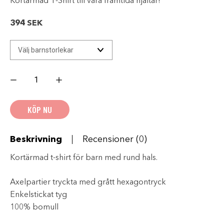
Kortärmad T-Shirt till våra framtida hjältar!
394
SEK
KAWASAKI
Sports
T-
SHIRT
KIDS
KÖP NU
mängd
Beskrivning
Recensioner (0)
Kortärmad t-shirt för barn med rund hals.
Axelpartier tryckta med grått hexagontryck
Enkelstickat tyg
100% bomull