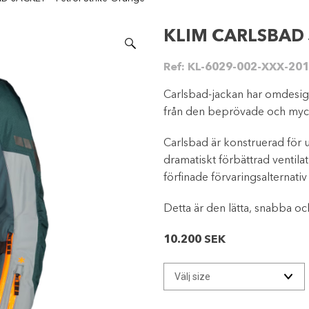
KLIM CARLSBAD J
Ref:
KL-6029-002-XXX-201
Carlsbad-jackan har omdesign
från den beprövade och myc
Carlsbad är konstruerad för 
dramatiskt förbättrad ventila
förfinade förvaringsalternativ
Detta är den lätta, snabba och
10.200
SEK
KLIM