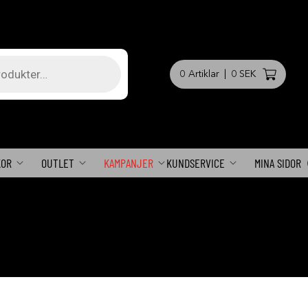
0
Artiklar
|
0 SEK
KOR
OUTLET
KAMPANJER
KUNDSERVICE
MINA SIDOR