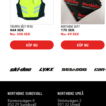
varianter.
De
olika
alternativen
kan
väljas
på
TRIUMPH VÄST MFNS
NORTHBIKE BUFF
produktsidan
464
SEK
175
SEK
Nu:
348
SEK
Nu:
49
SEK
KÖP NU
KÖP NU
NORTHBIKE SUNDSVALL
NORTHBIKE UMEÅ
Kontorsvägen 8
Strömvägen 2
852 29 Sundsvall
901 32 Umeå