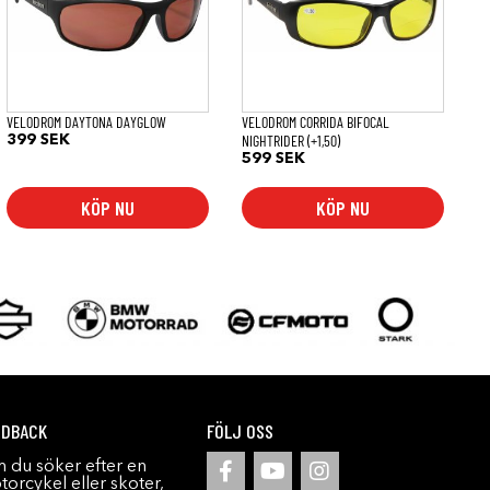
VELODROM DAYTONA DAYGLOW
VELODROM CORRIDA BIFOCAL
NIGHTRIDER (+1,50)
399
SEK
599
SEK
KÖP NU
KÖP NU
EDBACK
FÖLJ OSS
 du söker efter en
orcykel eller skoter,