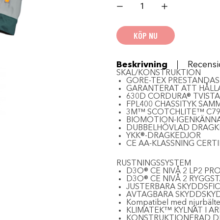
CARLSBAD
JACKET
-
Petrol
KÖP NU
Strike
Orange
mängd
Beskrivning
Recensi
SKAL/KONSTRUKTION
GORE-TEX PRESTANDAS
GARANTERAT ATT HÅLL
630D CORDURA® TVIST
FPL400 CHASSITYK SA
3M™ SCOTCHLITE™ C79
BIOMOTION-IGENKÄNN
DUBBELHÖVLAD DRAGK
YKK®-DRAGKEDJOR
CE AA-KLASSNING CERTI
RUSTNINGSSYSTEM
D3O® CE NIVÅ 2 LP2 P
D3O® CE NIVÅ 2 RYGGS
JUSTERBARA SKYDDSFI
AVTAGBARA SKYDDSKY
Kompatibel med njurbälte (
KLIMATEK™ KYLNÄT I A
KONSTRUKTIONERAD DI