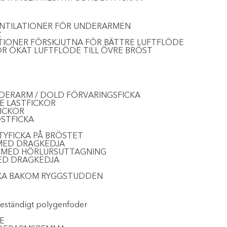
NTILATIONER FÖR UNDERARMEN
R
TIONER FÖRSKJUTNA FÖR BÄTTRE LUFTFLÖDE
ÖR ÖKAT LUFTFLÖDE TILL ÖVRE BRÖST
UNDERARM / DOLD FÖRVARINGSFICKA
E LASTFICKOR
ICKOR
STFICKA
TYFICKA PÅ BRÖSTET
 MED DRAGKEDJA
A MED HÖRLURSUTTAGNING
MED DRAGKEDJA
KA BAKOM RYGGSTUDDEN
beständigt polygenfoder
E