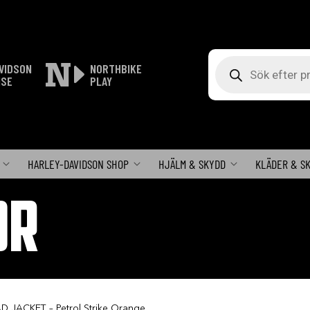
Produktsökning
VIDSON
NORTHBIKE
ISE
PLAY
HARLEY-DAVIDSON SHOP
HJÄLM & SKYDD
KLÄDER & S
OR
 JACKET – Petrol Strike Orange