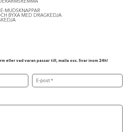
NDERARMSREMMA
RE-MUDSKNAPPAR
OCH BYXA MED DRAGKEDJA
GKEDJA
m eller vad varan passar till, maila oss. Svar inom 24h!