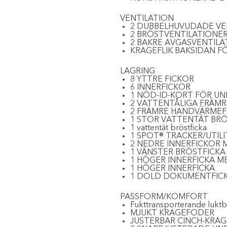
VENTILATION
2 DUBBELHUVUDADE VE
2 BRÖSTVENTILATIONE
2 BAKRE AVGASVENTILA
KRAGEFLIK BAKSIDAN F
LAGRING
8 YTTRE FICKOR
6 INNERFICKOR
1 NÖD-ID-KORT ​​FÖR 
2 VATTENTÅLIGA FRÄMR
2 FRÄMRE HANDVÄRMEF
1 STOR VATTENTÄT BRÖ
1 vattentät bröstficka
1 SPOT® TRACKER/UTILI
2 NEDRE INNERFICKOR
1 VÄNSTER BRÖSTFICK
1 HÖGER INNERFICKA 
1 HÖGER INNERFICKA
1 DOLD DOKUMENTFIC
PASSFORM/KOMFORT
Fukttransporterande lukt
MJUKT KRAGEFODER
JUSTERBAR CINCH-KRAG