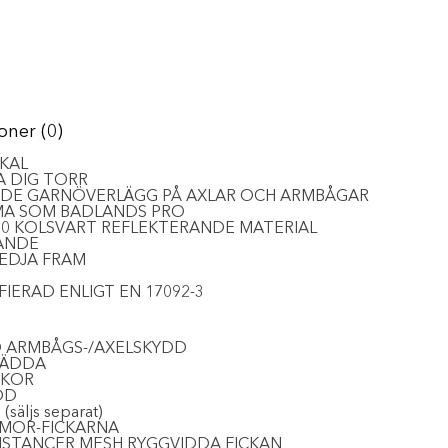
oner (0)
KAL
A DIG TORR
ADE GARNÖVERLÄGG PÅ AXLAR OCH ARMBÅGAR
MMA SOM BADLANDS PRO
0 KOLSVART REFLEKTERANDE MATERIAL
ANDE
EDJA FRAM
FIERAD ENLIGT EN 17092-3
RO ARMBÅGS-/AXELSKYDD
TÄDDA
CKOR
DD
säljs separat)
RMOR-FICKARNA
STANCER MESH RYGGVIDDA FICKAN