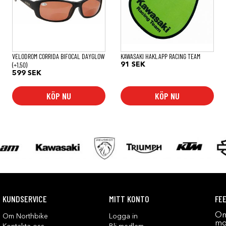
VELODROM CORRIDA BIFOCAL DAYGLOW
KAWASAKI HAKLAPP RACING TEAM
(+1,50)
91
SEK
599
SEK
KÖP NU
KÖP NU
KUNDSERVICE
MITT KONTO
FE
Om
Om Northbike
Logga in
mot