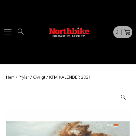
Skip
to
content
0
|
Hem
/
Prylar
/
Övrigt
/ KTM KALENDER 2021