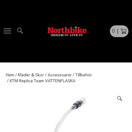
Skip
to
content
0
|
Hem
/
Kläder & Skor
/
Accessoarer
/
Tillbehör
/ KTM Replica Team VATTENFLASKA