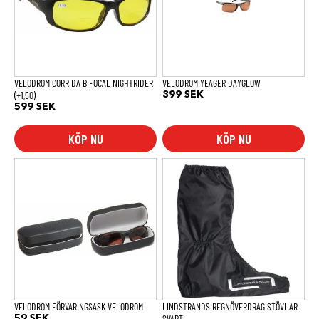
VELODROM CORRIDA BIFOCAL NIGHTRIDER
VELODROM YEAGER DAYGLOW
(+1,50)
399
SEK
599
SEK
KÖP NU
KÖP NU
Den
här
produkten
har
flera
varianter.
De
olika
alternativen
kan
väljas
på
produktsidan
VELODROM FÖRVARINGSASK VELODROM
LINDSTRANDS REGNÖVERDRAG STÖVLAR
SVART
59
SEK